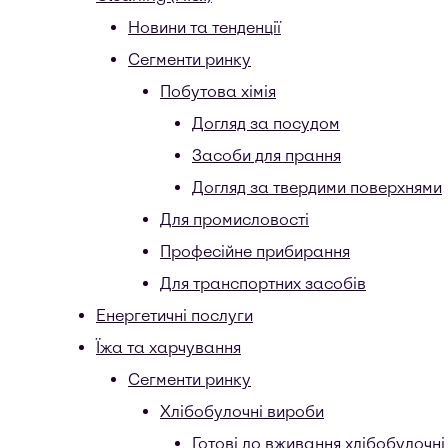
Новини та тенденції
Сегменти ринку
Побутова хімія
Догляд за посудом
Засоби для прання
Догляд за твердими поверхнями
Для промисловості
Професійне прибирання
Для транспортних засобів
Енергетичні послуги
Їжа та харчування
Сегменти ринку
Хлібобулочні вироби
Готові до вживання хлібобулочні