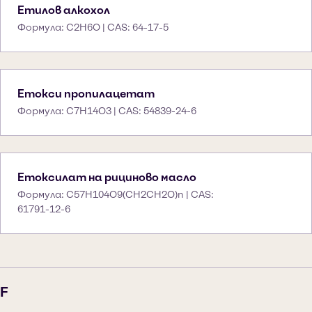
Етилов алкохол
Формула: C2H6O | CAS: 64-17-5
Етокси пропилацетат
Формула: C7H14O3 | CAS: 54839-24-6
Етоксилат на рициново масло
Формула: C57H104O9(CH2CH2O)n | CAS:
61791-12-6
F