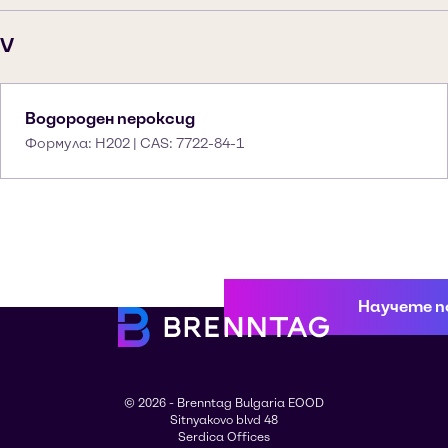
V
Водороден пероксид
Формула: H202 | CAS: 7722-84-1
Научете п
© 2026 - Brenntag Bulgaria EOOD
Sitnyakovo blvd 48
Serdica Offices