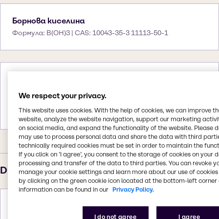
Борнова киселина
Формула: B(OH)3 | CAS: 10043-35-3 11113-50-1
Боракс
Формула: Na2B4O7.xH2O | CAS: 1330-43-4
We respect your privacy.
(anhydrous) 1303-96-4 (decahydrate) 12179-
This website uses cookies. With the help of cookies, we can improve t
04-3 (pentahydrate)
website, analyze the website navigation, support our marketing activit
on social media, and expand the functionality of the website. Please 
may use to process personal data and share the data with third partie
technically required cookies must be set in order to maintain the funct
If you click on ’I agree’, you consent to the storage of cookies on your 
processing and transfer of the data to third parties. You can revoke y
D
manage your cookie settings and learn more about our use of cookies 
by clicking on the green cookie icon located at the bottom-left corner 
information can be found in our
Privacy Policy.
Диметил формамид
I do not agree
I agree
Формула: C3H7NO | CAS: 68-12-2