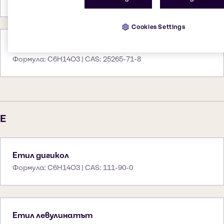
Cookies Settings
Дипропилен гликол
Формула: C6H14O3 | CAS: 25265-71-8
E
Етил дигикол
Формула: C6H14O3 | CAS: 111-90-0
Етил левулинатът