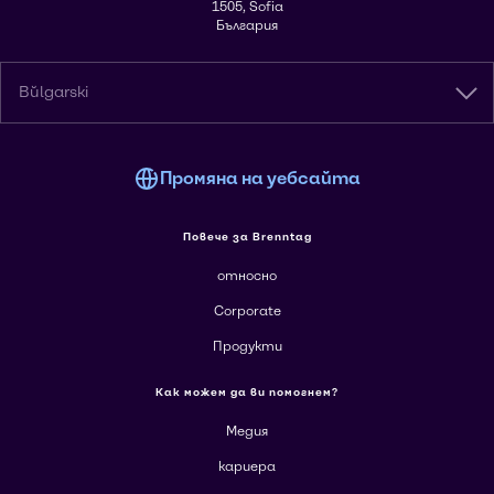
1505, Sofia
България
Bŭlgarski
Промяна на уебсайта
Повече за Brenntag
относно
Corporate
Продукти
Как можем да ви помогнем?
Медия
кариера