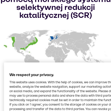
selektywnej redukcji
katalitycznej (SCR)
We respect your privacy.
Morski SCR (selektywna redukcja
This website uses cookies. With the help of cookies, we can improve t
website, analyze the website navigation, support our marketing activit
katalityczna)
on social media, and expand the functionality of the website. Please 
may use to process personal data and share the data with third partie
technically required cookies must be set in order to maintain the funct
Selektywna redukcja katalityczna to prosty i tani
If you click on ’I agree’, you consent to the storage of cookies on your 
sposób przekształcania tlenków azotu w spalinach
processing and transfer of the data to third parties. You can revoke y