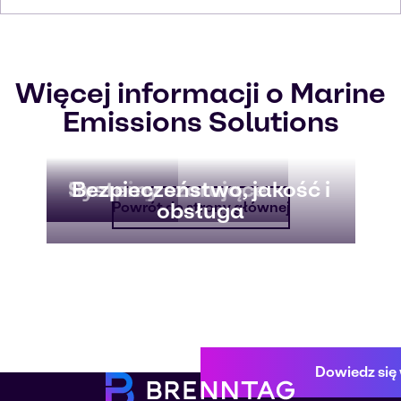
Więcej informacji o Marine
Emissions Solutions
Przepisy
Systemy szorujące
Bezpieczeństwo, jakość i
obsługa
Powrót do strony głównej
Dowiedz się 