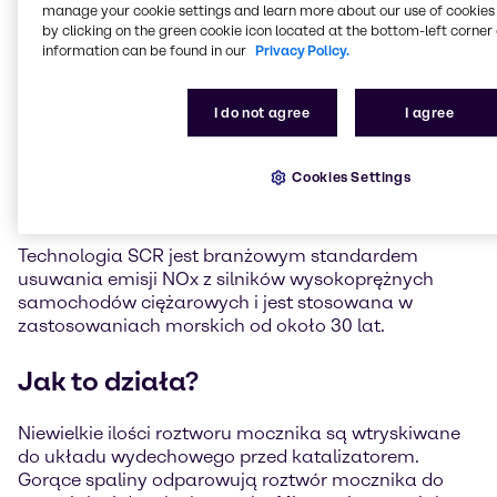
za pomocą katalizatora w azot dwuatomowy i wodę.
manage your cookie settings and learn more about our use of cookies 
Wykorzystanie morskiej technologii SCR pozwala na
by clicking on the green cookie icon located at the bottom-left corner 
osiągnięcie limitów emisji IMO Tier III.
information can be found in our
Privacy Policy.
Morskie systemy SCR zazwyczaj wykorzystują 40%
I do not agree
I agree
roztwór mocznika i mogą usuwać do 99% emisji NOx.
Technologia i infrastruktura SCR jest dobrze
rozwinięta i jest wykorzystywana od wielu lat w
Cookies Settings
szeregu zastosowań, w tym w redukcji NOx z
elektrowni i generatorów.
Technologia SCR jest branżowym standardem
usuwania emisji NOx z silników wysokoprężnych
samochodów ciężarowych i jest stosowana w
zastosowaniach morskich od około 30 lat.
Jak to działa?
Niewielkie ilości roztworu mocznika są wtryskiwane
do układu wydechowego przed katalizatorem.
Gorące spaliny odparowują roztwór mocznika do