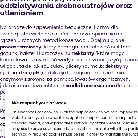
oddziaływania drobnoustrojów oraz
utlenianiem
Na drodze do zapewnienia bezpiecznej karmy dla
zwierząt stoi wiele przeszkód – branża opiera się na
łączeniu różnych metod konserwacji. Obejmują one
proces termiczny
(który pomaga kontrolować niektóre
gatunki bakterii i drożdży),
humektanty
(które mogą
kontrolować zawartość wody i pomóc zmniejszyć poziom
wilgoci, takie jak sól, cukry, gliceryna, maltodekstryny
itp.),
kontrolę pH
(stabilizuje lub ogranicza działanie
enzymów zarówno za pomocą kwasów organicznych,
jak i nieorganicznych) oraz
środki konserwujące
(które
pomagają zapobiegać psuciu się produktu przez bakterie
i pleśnie).
We respect your privacy.
Proces jełczenia może mieć negatywny wpływ na
This website uses cookies. With the help of cookies, we can improve t
wartość odżywczą żywności.
Antyoksydanty
są również
website, analyze the website navigation, support our marketing activit
on social media, and expand the functionality of the website. Please 
często stosowane jako środki konserwujące w żywności
may use to process personal data and share the data with third partie
zawierającej tłuszcze, aby opóźnić lub zapobiec
technically required cookies must be set in order to maintain the funct
rozwojowi jełczenia spowodowanego utlenianiem lub