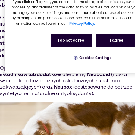
If you click on ’I agree’, you consent to the storage of cookies on your 
działaniem drobnoustrojów.
processing and transfer of the data to third parties. You can revoke y
manage your cookie settings and learn more about our use of cookies 
Oferujemy
szeroki wybór środków konserwujących,
by clicking on the green cookie icon located at the bottom-left corner 
substancji zakwaszających, humektantów oraz
information can be found in our
Privacy Policy.
naturalnych i syntetycznych antyoksydantów,
a także
profesjonalne
usługi analityczne i konsultacje w zakresie
I do not agree
I agree
stosowania i dozowania produktów.
Oferujemy również
pomoc w wyborze odpowiedniej kompozycji produktów,
dostosowanej do potrzeb klienta.
Cookies Settings
Oprócz
szerokiego asortymentu pojedynczych
składników lub dodatków
oferujemy
Neubacid
(nasza
własna linia bezpiecznych i skutecznych substancji
zakwaszających) oraz
Neubox
(dostosowane do potrzeb
syntetyczne i naturalne antyoksydanty).