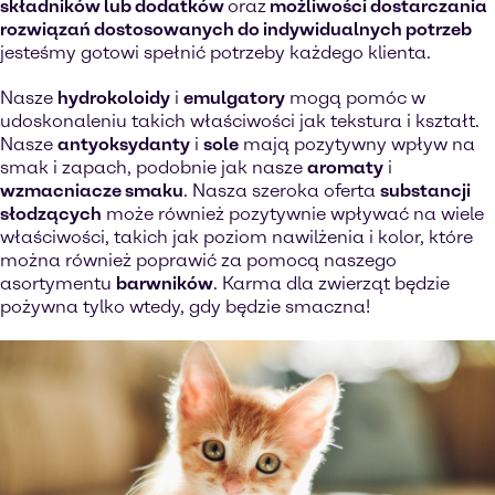
składników lub dodatków
oraz
możliwości dostarczania
rozwiązań dostosowanych do indywidualnych potrzeb
jesteśmy gotowi spełnić potrzeby każdego klienta.
Nasze
hydrokoloidy
i
emulgatory
mogą pomóc w
udoskonaleniu takich właściwości jak tekstura i kształt.
Nasze
antyoksydanty
i
sole
mają pozytywny wpływ na
smak i zapach, podobnie jak nasze
aromaty
i
wzmacniacze smaku
. Nasza szeroka oferta
substancji
słodzących
może również pozytywnie wpływać na wiele
właściwości, takich jak poziom nawilżenia i kolor, które
można również poprawić za pomocą naszego
asortymentu
barwników
. Karma dla zwierząt będzie
pożywna tylko wtedy, gdy będzie smaczna!