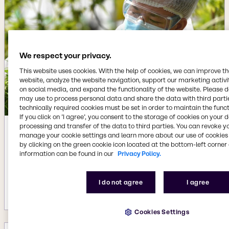
We respect your privacy.
This website uses cookies. With the help of cookies, we can improve t
website, analyze the website navigation, support our marketing activit
on social media, and expand the functionality of the website. Please 
may use to process personal data and share the data with third partie
technically required cookies must be set in order to maintain the funct
If you click on ’I agree’, you consent to the storage of cookies on your 
processing and transfer of the data to third parties. You can revoke y
Jun 26, 2025
manage your cookie settings and learn more about our use of cookies 
by clicking on the green cookie icon located at the bottom-left corner 
Brenntag Specialties ogłasza
information can be found in our
Privacy Policy.
nawiązanie wyłącznej współpracy z
Lipomed w zakresie naturalnego CBD
w regionie EMEA.
I do not agree
I agree
Więcej szczegółów
Cookies Settings