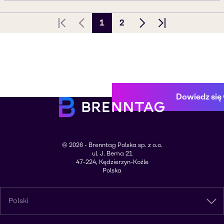
1
2
Translation missing: events.first_page
Poprzednia strona
Następna strona
Translation mis
Dowiedz się 
© 2026 - Brenntag Polska sp. z o.o.
ul. J. Bema 21
47-224, Kędzierzyn-Koźle
Polska
Polski