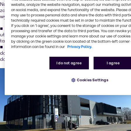
Nasza kompleksowa oferta pozwala usprawnić procesy
website, analyze the website navigation, support our marketing activit
zaopatrzeniowe, gwarantując jednocześnie stałą jakość i
on social media, and expand the functionality of the website. Please 
may use to process personal data and share the data with third partie
wydajność.
technically required cookies must be set in order to maintain the funct
If you click on ’I agree’, you consent to the storage of cookies on your 
Kompleksowa oferta substancji pomocniczych
, która
processing and transfer of the data to third parties. You can revoke y
ułatwia zarządzanie dostawcami i zwiększa wydajność
manage your cookie settings and learn more about our use of cookies 
łańcucha dostaw
by clicking on the green cookie icon located at the bottom-left corner 
Profesjonalne wsparcie techniczne
zapewniane przez
information can be found in our
Privacy Policy.
doświadczonych specjalistów z branży, oferujące porady
dostosowane do konkretnych zastosowań
I do not agree
I agree
Cookies Settings