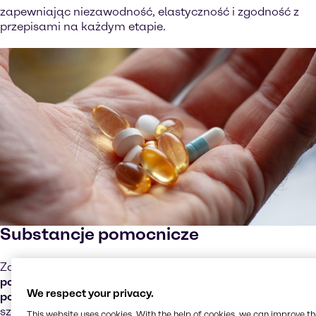
zapewniając niezawodność, elastyczność i zgodność z
przepisami na każdym etapie.
Substancje pomocnicze
Zapraszamy do zapoznania się z naszą bogatą ofertą
podstawowych i specjalistycznych substancji
We respect your privacy.
pomocniczych
, przeznaczonych do stosowania w
szerokiej gamie farmaceutycznych postaci dawkowania.
This website uses cookies. With the help of cookies, we can improve t