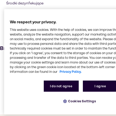
Środki dezynfekujące
Spawanie
Dodatek do żywności
We respect your privacy.
Rolnictwo
This website uses cookies. With the help of cookies, we can improve t
Farmaceutyki
website, analyze the website navigation, support our marketing activit
on social media, and expand the functionality of the website. Please 
Produkty higieny osobistej
may use to process personal data and share the data with third partie
Branże
technically required cookies must be set in order to maintain the funct
If you click on ’I agree’, you consent to the storage of cookies on your 
processing and transfer of the data to third parties. You can revoke y
Agro
manage your cookie settings and learn more about our use of cookies 
by clicking on the green cookie icon located at the bottom-left corner 
Kosmetyki
information can be found in our
Privacy Policy.
Czyszczenie
Farmacja
I do not agree
I agree
Oczyszczanie ścieków i uzdatnianie wody
Żywność
Cookies Settings