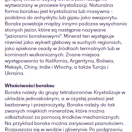
wytwarzany w procesie krystalizacji. Naturalna
forma boraksu jest krystaliczna lub masywna -
podobna do anhydrytu lub gipsu jako ewaporytu.
Boraks powstaje między innymi podczas wysychania
słonych jezior, które są następnie nazywane
"jeziorami boraksowymi". Minerał ten występuje
również jako wykwit glebowy w suchych regionach,
jako spiekane osady w źródłach termalnych lub w
kominach wulkanicznych. Znane miejsca
występowania to Kalifornia, Argentyna, Boliwia,
Meksyk, Chiny, Indie i Włochy, a także Turcja i
Ukraina.
Właściwości boraksu
Boraks należy do grupy tetraboranów. Krystalizuje w
układzie jednoskośnym, a w czystej postaci jest
bezbarwny i przezroczysty. Boraks należy do tak
zwanych miękkich minerałów, które można
odkształcać za pomocą środków mechanicznych.
Na przykład boraks można zarysować paznokciem.
Rozpuszcza się w wodzie i glicerynie. Po podgrzaniu