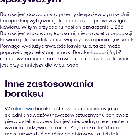
Boraks jest dozwolony w przemyśle spożywczym w Unii
Europejskiej wyłącznie jako dodatek do prawdziwego
kawioru. W tym przypadku nosi on oznaczenie E 285.
Boraks jest stosowany (czasami, nie zawsze) w produkcji
kawioru jako środek konserwujący i wzmacniający smak.
Pomaga wydłużyć trwałość kawioru, a także może
poprawić jego teksturę i smak. Boraks łagodzi "rybi"
smak i wzmacnia smak kawioru. To sprawia, że kawior
jest przyjemniejszy dla wielu osób.
Inne zastosowania
boraksu
W
rolnictwie
boraks jest również stosowany jako
składnik nawozów (nawozów sztucznych), ponieważ
pierwiastek śladowy bor jest niezbędnym elementem
wzrostu i odżywiania roślin. Zbyt mała ilość boru
może prowadzić do różnych objawów, takich jak