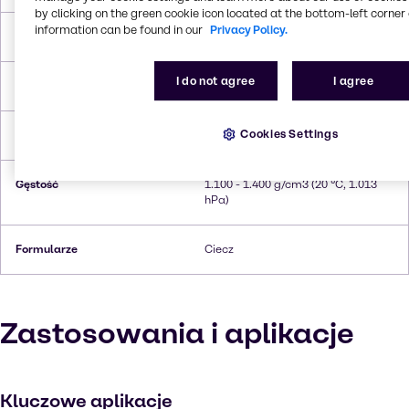
by clicking on the green cookie icon located at the bottom-left corner 
information can be found in our
Privacy Policy.
Temperatura topnienia
ca. 0 °C
I do not agree
I agree
Temperatura wrzenia
ca. 100 °C
Cookies Settings
Temperatura zapłonu
Does not flash
Gęstość
1.100 - 1.400 g/cm3 (20 °C, 1.013
hPa)
Formularze
Ciecz
Zastosowania i aplikacje
Kluczowe aplikacje