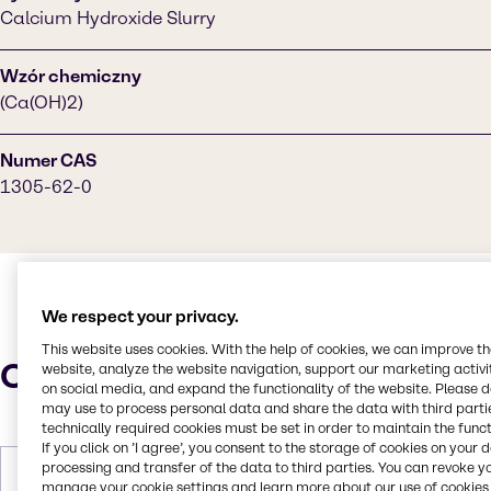
Calcium Hydroxide Slurry
Wzór chemiczny
(Ca(OH)2)
Numer CAS
1305-62-0
We respect your privacy.
This website uses cookies. With the help of cookies, we can improve t
Charakterystyka
website, analyze the website navigation, support our marketing activit
on social media, and expand the functionality of the website. Please 
may use to process personal data and share the data with third partie
technically required cookies must be set in order to maintain the funct
If you click on ’I agree’, you consent to the storage of cookies on your 
processing and transfer of the data to third parties. You can revoke y
Masa molowa
74.09
manage your cookie settings and learn more about our use of cookies 