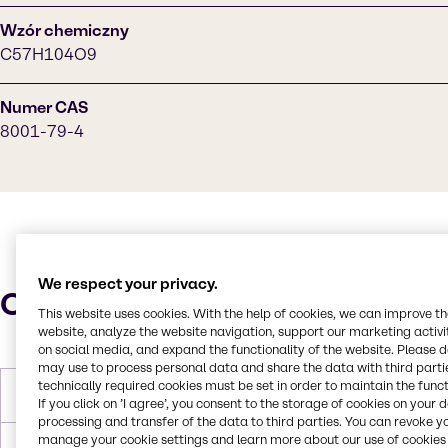
Wzór chemiczny
C57H104O9
Numer CAS
8001-79-4
We respect your privacy.
Charakterystyka
This website uses cookies. With the help of cookies, we can improve t
website, analyze the website navigation, support our marketing activit
on social media, and expand the functionality of the website. Please 
may use to process personal data and share the data with third partie
technically required cookies must be set in order to maintain the funct
Masa molowa
933.45g/mol
If you click on ’I agree’, you consent to the storage of cookies on your 
processing and transfer of the data to third parties. You can revoke y
manage your cookie settings and learn more about our use of cookies 