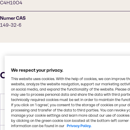
C4H10O4
Numer CAS
149-32-6
We respect your privacy.
Charakterystyka
This website uses cookies. With the help of cookies, we can improve t
website, analyze the website navigation, support our marketing activit
on social media, and expand the functionality of the website. Please 
may use to process personal data and share the data with third partie
technically required cookies must be set in order to maintain the funct
Masa molowa
122
If you click on ’I agree’, you consent to the storage of cookies on your 
processing and transfer of the data to third parties. You can revoke y
manage your cookie settings and learn more about our use of cookies 
Temperatura topnienia
118.9°C
by clicking on the green cookie icon located at the bottom-left corner 
information can be found in our
Privacy Policy.