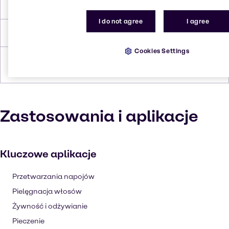
Temperatura zapłonu
170.0°C
I do not agree
I agree
Gęstość
1.45 g/cc
Cookies Settings
Formularze
Proszek, Biały, Bezbarwny,
Krystaliczny
Zastosowania i aplikacje
Kluczowe aplikacje
Przetwarzania napojów
Pielęgnacja włosów
Żywność i odżywianie
Pieczenie