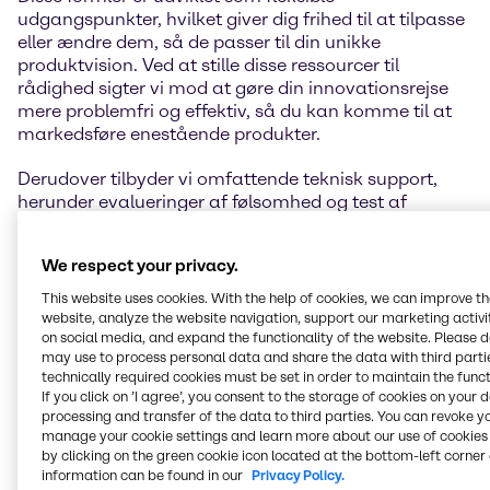
udgangspunkter, hvilket giver dig frihed til at tilpasse
eller ændre dem, så de passer til din unikke
produktvision. Ved at stille disse ressourcer til
rådighed sigter vi mod at gøre din innovationsrejse
mere problemfri og effektiv, så du kan komme til at
markedsføre enestående produkter.
Derudover tilbyder vi omfattende teknisk support,
herunder evalueringer af følsomhed og test af
effekten. For at udforske hele vores udvalg af
muligheder kan du besøge siderne for de enkelte
We respect your privacy.
laboratorier, der er
angivet på kortet nedenfor.
This website uses cookies. With the help of cookies, we can improve t
website, analyze the website navigation, support our marketing activit
on social media, and expand the functionality of the website. Please 
may use to process personal data and share the data with third partie
Kontakt os
technically required cookies must be set in order to maintain the funct
If you click on ’I agree’, you consent to the storage of cookies on your 
processing and transfer of the data to third parties. You can revoke y
manage your cookie settings and learn more about our use of cookies 
by clicking on the green cookie icon located at the bottom-left corner 
information can be found in our
Privacy Policy.