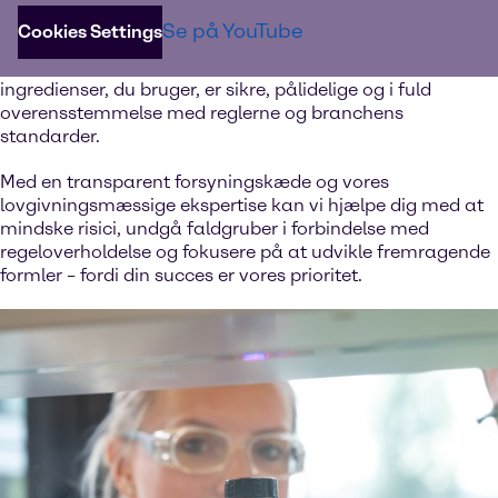
for at hjælpe dig med at kunne navigere med ro i sindet i
Se på YouTube
Cookies Settings
de forskellige standarder. Vores ekspertteam
samarbejder tæt med leverandørerne for at sikre, at de
ingredienser, du bruger, er sikre, pålidelige og i fuld
overensstemmelse med reglerne og branchens
standarder.
Med en transparent forsyningskæde og vores
lovgivningsmæssige ekspertise kan vi hjælpe dig med at
mindske risici, undgå faldgruber i forbindelse med
regeloverholdelse og fokusere på at udvikle fremragende
formler – fordi din succes er vores prioritet.