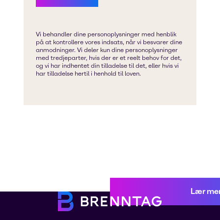
Lær me