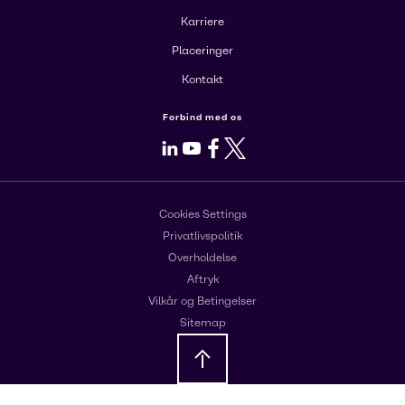
Karriere
Placeringer
Kontakt
Forbind med os
LinkedIn
Youtube
Facebook
X
Cookies Settings
Privatlivspolitik
Overholdelse
Aftryk
Vilkår og Betingelser
Sitemap