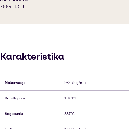
7664-93-9
Karakteristika
Molær vægt
98.079 g/mol
Smeltepunkt
10.31°C
Kogepunkt
337°C