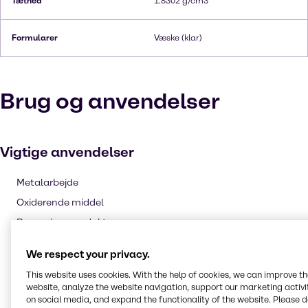
Tæthed
1.8302 g/cm3
Formularer
Væske (klar)
Brug og anvendelser
Vigtige anvendelser
Metalarbejde
Oxiderende middel
Rengøringsprodukter
Ætsning og gravering
We respect your privacy.
Pulp and paper
This website uses cookies. With the help of cookies, we can improve t
Gødning
website, analyze the website navigation, support our marketing activit
on social media, and expand the functionality of the website. Please 
Landbrugs