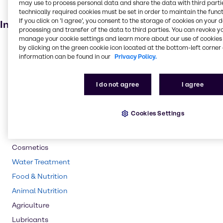
may use to process personal data and share the data with third partie
Batterier
technically required cookies must be set in order to maintain the funct
If you click on ’I agree’, you consent to the storage of cookies on your 
Industrier
processing and transfer of the data to third parties. You can revoke y
manage your cookie settings and learn more about our use of cookies 
Pulp & Paper
by clicking on the green cookie icon located at the bottom-left corner 
information can be found in our
Privacy Policy.
Pharma
Oil & Gas
I do not agree
I agree
Cleaning
Coatings & Construction
Cookies Settings
Polymers
Mining
Cosmetics
Water Treatment
Food & Nutrition
Animal Nutrition
Agriculture
Lubricants