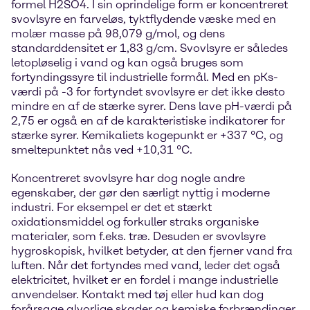
formel H2SO4. I sin oprindelige form er koncentreret
svovlsyre en farveløs, tyktflydende væske med en
molær masse på 98,079 g/mol, og dens
standarddensitet er 1,83 g/cm. Svovlsyre er således
letopløselig i vand og kan også bruges som
fortyndingssyre til industrielle formål. Med en pKs-
værdi på -3 for fortyndet svovlsyre er det ikke desto
mindre en af de stærke syrer. Dens lave pH-værdi på
2,75 er også en af de karakteristiske indikatorer for
stærke syrer. Kemikaliets kogepunkt er +337 °C, og
smeltepunktet nås ved +10,31 °C.
Koncentreret svovlsyre har dog nogle andre
egenskaber, der gør den særligt nyttig i moderne
industri. For eksempel er det et stærkt
oxidationsmiddel og forkuller straks organiske
materialer, som f.eks. træ. Desuden er svovlsyre
hygroskopisk, hvilket betyder, at den fjerner vand fra
luften. Når det fortyndes med vand, leder det også
elektricitet, hvilket er en fordel i mange industrielle
anvendelser. Kontakt med tøj eller hud kan dog
forårsage alvorlige skader og kemiske forbrændinger