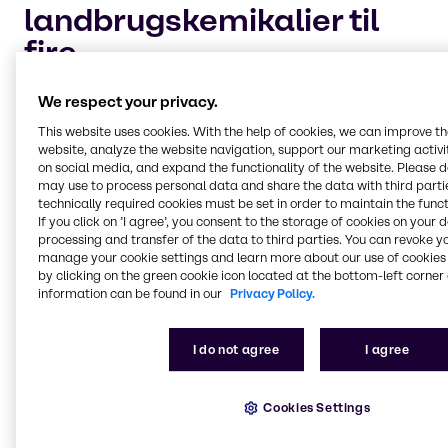
landbrugskemikalier til
fire
hovedmarkedssegmente
We respect your privacy.
r:
This website uses cookies. With the help of cookies, we can improve t
website, analyze the website navigation, support our marketing activit
on social media, and expand the functionality of the website. Please 
Plantebeskyttelse og hjælpestoffer
may use to process personal data and share the data with third partie
At holde dine afgrøder sikre og sunde til høsten er
technically required cookies must be set in order to maintain the funct
If you click on ’I agree’, you consent to the storage of cookies on your 
den højeste prioritet for enhver industriel
processing and transfer of the data to third parties. You can revoke y
landmand. Lad Brenntag hjælpe dig med at
manage your cookie settings and learn more about our use of cookies 
vedligeholde din dyrkning af afgrøder med
by clicking on the green cookie icon located at the bottom-left corner 
pålidelige, kemiske løsninger til beskyttelse mod
information can be found in our
Privacy Policy.
skadedyr og plantesygdomme.
I do not agree
I agree
Kvælstofstyring og fosfatforbedring
Cookies Settings
Kvælstofstyring og fordampningsprocessen er et
vigtigt aspekt af det industrielle landbrug. Brenntag