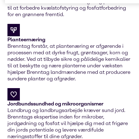
forsker løbende i de bedste løsninger og produkter
til at forbedre kvælstofstyring og fosfatforbedring
for en grønnere fremtid.
Planteernæring
Brenntag forstår, at plantenæring er afgørende i
processen med at dyrke frugt, grøntsager, korn og
nødder. Ved at tilbyde sikre og pålidelige kemikalier
til at beskytte og nære planterne under væksten
hjælper Brenntag landmændene med at producere
sundere planter og afgrøder.
Jordbundssundhed og mikroorganismer
Landbrug og landbrugsarbejde kræver sund jord.
Brenntags ekspertise inden for mikrober,
jordgødning og fosfat vil hjælpe dig med at frigøre
din jords potentiale og levere værdifulde
næringsstoffer til dine afgrøder.