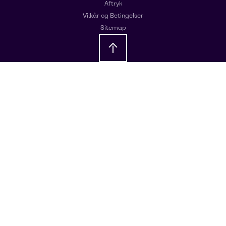
Aftryk
Vilkår og Betingelser
Sitemap