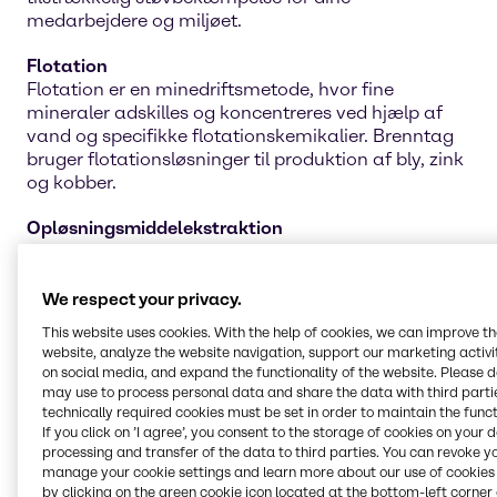
medarbejdere og miljøet.
Flotation
Flotation er en minedriftsmetode, hvor fine
mineraler adskilles og koncentreres ved hjælp af
vand og specifikke flotationskemikalier. Brenntag
bruger flotationsløsninger til produktion af bly, zink
og kobber.
Opløsningsmiddelekstraktion
Processen med opløsningsmiddelekstraktion
involverer brug af egnede kemikalier til at adskille
materialer ved at opløse uønskede stoffer. Sørg for
We respect your privacy.
at opnå de bedste adskillelseseffekter med
This website uses cookies. With the help of cookies, we can improve t
Brenntags sortiment af kemikalier til
website, analyze the website navigation, support our marketing activit
opløsningsmiddelekstraktion.
on social media, and expand the functionality of the website. Please 
may use to process personal data and share the data with third partie
Vandbehandling
technically required cookies must be set in order to maintain the funct
If you click on ’I agree’, you consent to the storage of cookies on your 
Vandbehandling er en integreret del af minedriften,
processing and transfer of the data to third parties. You can revoke y
hvor vandet renses til fremtidige projekter,
manage your cookie settings and learn more about our use of cookies 
landbrugsarbejde og endda personlig brug. Vores
by clicking on the green cookie icon located at the bottom-left corner 