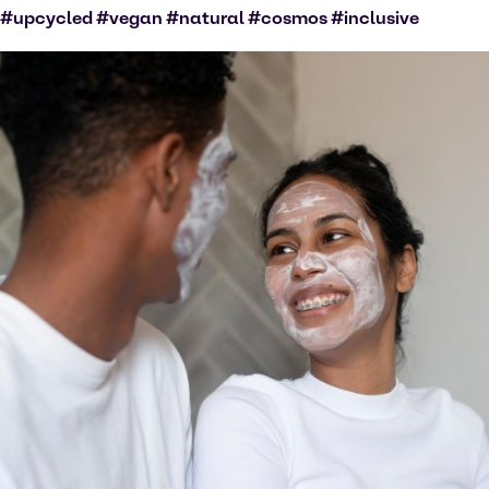
#upcycled #vegan #natural #cosmos #inclusive