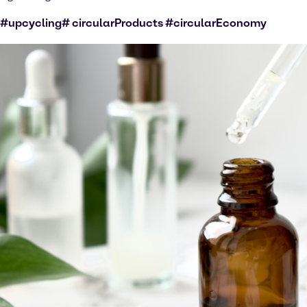
#upcycling# circularProducts #circularEconomy