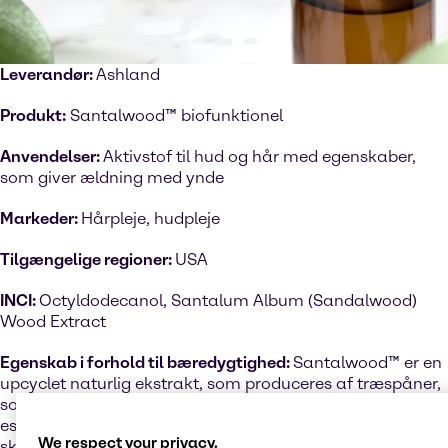
Leverandør:
Ashland
Produkt:
Santalwood™ biofunktionel
Anvendelser:
Aktivstof til hud og hår med egenskaber,
som giver ældning med ynde
Markeder:
Hårpleje, hudpleje
Tilgængelige regioner:
USA
INCI:
Octyldodecanol, Santalum Album (Sandalwood)
Wood Extract
Egenskab i forhold til bæredygtighed:
Santalwood™ er en
upcyclet naturlig ekstrakt, som produceres af træspåner,
som er tilovers efter produktion af duftstoffer og
essentielle olier. Denne unikke biofunktion er inspireret af
We respect your privacy.
skovterapi og er blevet klinisk testet med henblik på