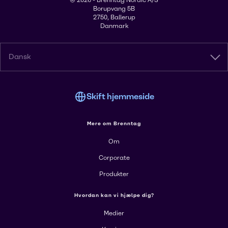
© 2026 - Brenntag Nordic A/S
Borupvang 5B
2750, Ballerup
Danmark
Dansk
Skift hjemmeside
Mere om Brenntag
Om
Corporate
Produkter
Hvordan kan vi hjælpe dig?
Medier