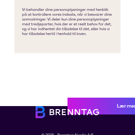
Lær me