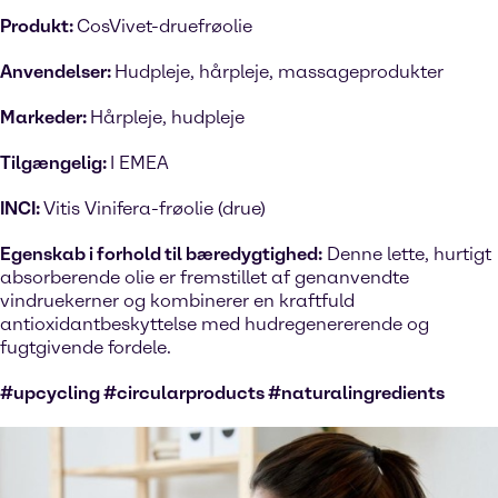
Produkt:
CosVivet-druefrøolie
Anvendelser:
Hudpleje, hårpleje, massageprodukter
Markeder:
Hårpleje, hudpleje
Tilgængelig:
I EMEA
INCI:
Vitis Vinifera-frøolie (drue)
Egenskab i forhold til bæredygtighed:
Denne lette, hurtigt
absorberende olie er fremstillet af genanvendte
vindruekerner og kombinerer en kraftfuld
antioxidantbeskyttelse med hudregenererende og
fugtgivende fordele.
#upcycling #circularproducts #naturalingredients