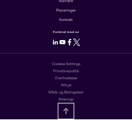
Karriere
Placeringer
Kontakt
Forbind med os
LinkedIn
Youtube
Facebook
X
Cookies Settings
Privatlivspolitik
Overholdelse
Aftryk
Vilkår og Betingelser
Sitemap