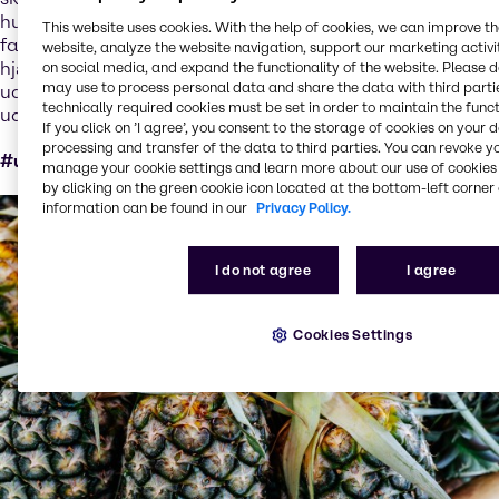
hudens olfaktoriske tegn på aldring, hudens regenerering,
This website uses cookies. With the help of cookies, we can improve t
fasthed, elasticitet, rynker og udstråling. Santalwood™
website, analyze the website navigation, support our marketing activit
hjælper også med at dæmpe effekten af indendørs og
on social media, and expand the functionality of the website. Please 
may use to process personal data and share the data with third partie
udendørs luftforurening for at give huden et bedre
technically required cookies must be set in order to maintain the funct
udseende.
If you click on ’I agree’, you consent to the storage of cookies on your 
processing and transfer of the data to third parties. You can revoke y
#upcycled #circularProducts #circularEconomy
manage your cookie settings and learn more about our use of cookies 
by clicking on the green cookie icon located at the bottom-left corner 
information can be found in our
Privacy Policy.
I do not agree
I agree
Cookies Settings