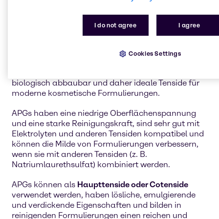
I do not agree
I agree
Tenside
Brenntags
eigenes Sortiment an
Alkylpolyglucosiden
basieren auf natürlichen
Cookies Settings
Fettsäuren und Glucose aus nachwachsenden
Rohstoffen. Sie sind sehr mild sowie leicht
biologisch abbaubar und daher ideale Tenside für
moderne kosmetische Formulierungen.
APGs haben eine niedrige Oberflächenspannung
und eine starke Reinigungskraft, sind sehr gut mit
Elektrolyten und anderen Tensiden kompatibel und
können die Milde von Formulierungen verbessern,
wenn sie mit anderen Tensiden (z. B.
Natriumlaurethsulfat) kombiniert werden.
APGs können als
Haupttenside oder Cotenside
verwendet werden, haben lösliche, emulgierende
und verdickende Eigenschaften und bilden in
reinigenden Formulierungen einen reichen und