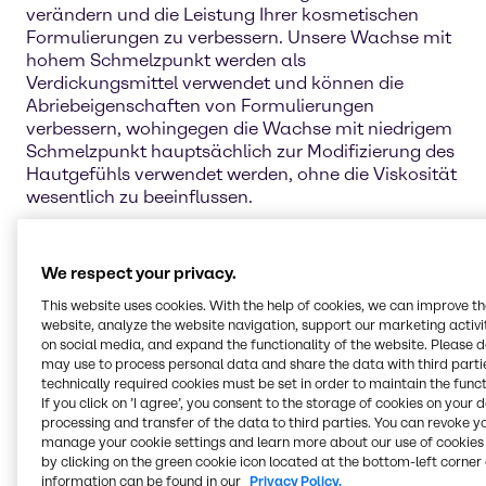
verändern und die Leistung Ihrer kosmetischen
Formulierungen zu verbessern. Unsere Wachse mit
hohem Schmelzpunkt werden als
Verdickungsmittel verwendet und können die
Abriebeigenschaften von Formulierungen
verbessern, wohingegen die Wachse mit niedrigem
Schmelzpunkt hauptsächlich zur Modifizierung des
Hautgefühls verwendet werden, ohne die Viskosität
wesentlich zu beeinflussen.
Weitere Funktionen von Wachsen
sind SPF-
Boosting, Filmbildung, verbesserte
We respect your privacy.
Übertragungsbeständigkeit, Verhinderung von
This website uses cookies. With the help of cookies, we can improve t
Schimmelrissen, verbesserte Wasserbeständigkeit,
website, analyze the website navigation, support our marketing activit
Stabilisierung und Verhinderung des "Schwitzens"
on social media, and expand the functionality of the website. Please 
von Lippenstiften.
may use to process personal data and share the data with third partie
technically required cookies must be set in order to maintain the funct
Bienenwachs synthetisch, VEGAN
If you click on ’I agree’, you consent to the storage of cookies on your 
Candelillawachs
processing and transfer of the data to third parties. You can revoke y
manage your cookie settings and learn more about our use of cookies 
Carnaubawachs
by clicking on the green cookie icon located at the bottom-left corner 
MC Wachs
information can be found in our
Privacy Policy.