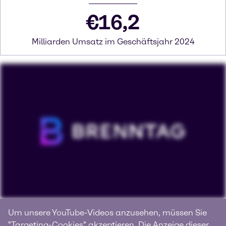
€
16,2
Milliarden Umsatz im Geschäftsjahr 2024
Willkommen bei Brenntag
Um unsere YouTube-Videos anzusehen, müssen Sie
"Targeting-Cookies" akzeptieren. Die Anzeige dieser