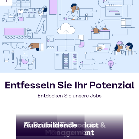
Entfesseln Sie Ihr Potenzial
Entdecken Sie unsere Jobs
Labore
IT, Data & Tech
Auszubildende
Business Services &
Sales & Product
Truck Driver &
Warehousing
Management
Corporate