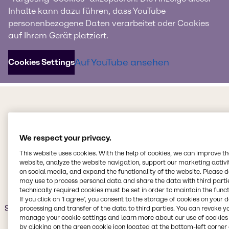
Wir bei Brenntag sind mehr als nur ein Unternehmen der
Inhalte kann dazu führen, dass YouTube
Chemiedistribution. Wir bieten unseren Mitarbeitern die
personenbezogene Daten verarbeitet oder Cookies
Möglichkeit, die Zukunft der Welt mitzugestalten. Wir
auf Ihrem Gerät platziert.
bieten ein Arbeitsumfeld, in dem Motivation, Zufriedenheit
und Inspiration im Mittelpunkt stehen, und das unseren
Mitarbeitern die Möglichkeit bietet, ihr volles Potenzial
Auf YouTube ansehen
Cookies Settings
auszuschöpfen.
Warum sollten Sie bei uns arbeiten?
Unser Versprechen als
We respect your privacy.
Arbeitgeber
This website uses cookies. With the help of cookies, we can improve t
website, analyze the website navigation, support our marketing activit
on social media, and expand the functionality of the website. Please 
Wir wissen, dass unsere Mitarbeiter unser größtes
may use to process personal data and share the data with third partie
Kapital sind. Wir fördern ein außergewöhnliches
technically required cookies must be set in order to maintain the funct
Arbeitsumfeld, das Wachstum, Entwicklung und
If you click on ’I agree’, you consent to the storage of cookies on your 
Stabilität bietet, damit sich unsere Teams entfalten und
processing and transfer of the data to third parties. You can revoke y
manage your cookie settings and learn more about our use of cookies 
einen wirksamen Beitrag zur Gestaltung der Zukunft
by clicking on the green cookie icon located at the bottom-left corner 