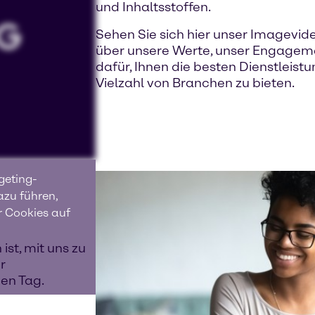
und Inhaltsstoffen.
Sehen Sie sich hier unser Imagevid
über unsere Werte, unser Engagem
dafür, Ihnen die besten Dienstleist
Vielzahl von Branchen zu bieten.
geting-
azu führen,
r Cookies auf
ist, mit uns zu
r
en Tag.