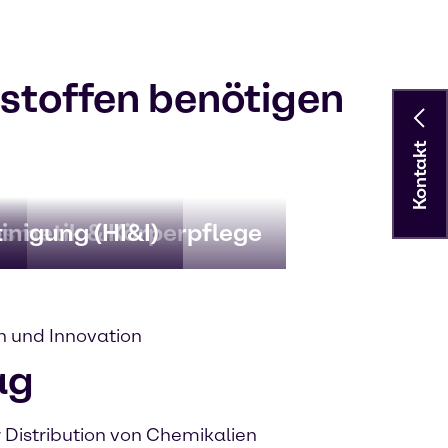
sstoffen benötigen
Kontakt
t
smetik & Körperpflege
inigung (HI&I)
n und Innovation
ag
 Distribution von Chemikalien