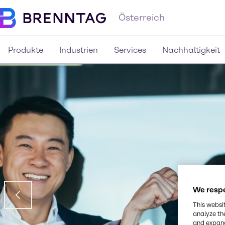
Österreich
Produkte
Industrien
Services
Nachhaltigkeit
We respe
This websi
analyze th
and expand