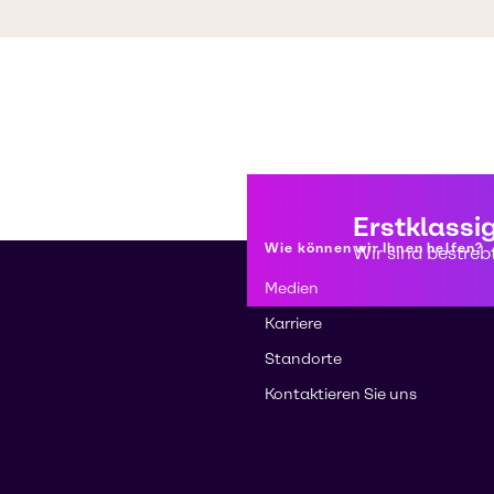
Erstklassi
Wie können wir Ihnen helfen?
Wir sind bestreb
Medien
Karriere
Standorte
Kontaktieren Sie uns