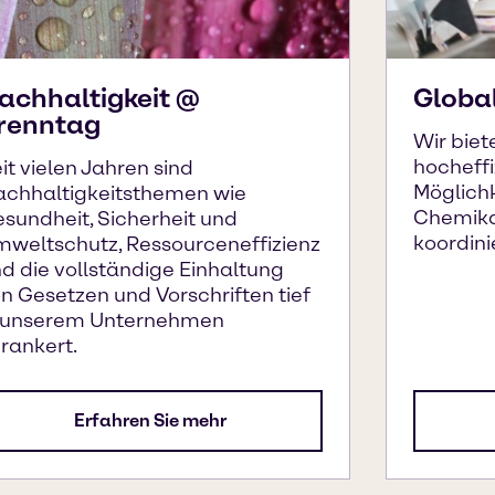
achhaltigkeit @
Globa
renntag
Wir bie
hocheffi
it vielen Jahren sind
Möglichk
chhaltigkeitsthemen wie
Chemika
sundheit, Sicherheit und
koordini
weltschutz, Ressourceneffizienz
d die vollständige Einhaltung
n Gesetzen und Vorschriften tief
 unserem Unternehmen
rankert.
Erfahren Sie mehr