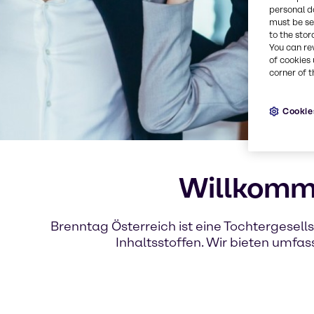
personal d
must be set
to the stor
You can re
of cookies 
corner of t
Cookie
Willkomme
Brenntag Österreich ist eine Tochtergesel
Inhaltsstoffen. Wir bieten umfa