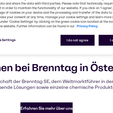
für 2026 ge
ata and share the data with third parties. Please note that technically requi
Engagement
 in order to maintain the functionality of our website. If you click on ’I agree’
Care unters
age of cookies on your device and the processing and transfer of the data to 
voke your consent at any time, manage your cookie settings and learn more 
under ‘Cookie Settings’ by clicking on the green cookie icon located at the b
he website. Further information can be found in our
Privacy Policy.
Erfahren Sie
s Settings
I do not agree
I
n bei Brenntag in Öste
lschaft der Brenntag SE, dem Weltmarktführer in de
ssende Lösungen sowie einzelne chemische Produkte
Erfahren Sie mehr über uns