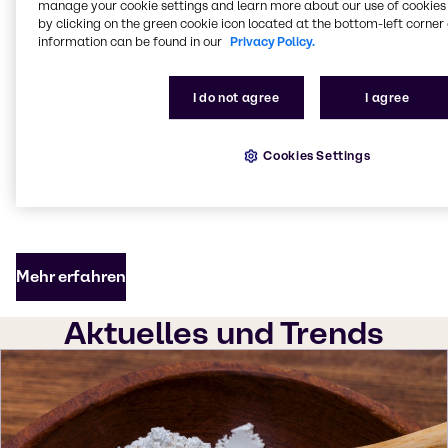
Probleme anbieten. Das Total Concept
deckt vier
manage your cookie settings and learn more about our use of cookies 
by clicking on the green cookie icon located at the bottom-left corner 
Schlüsselbereiche ab
. Es enthält mehrere Produkte,
information can be found in our
Privacy Policy.
die einzeln oder in Kombination verwendet werden
können, wobei alle auf die Ernährungsbedürfnisse
und das Wohlbefinden der Tiere ausgerichtet sind.
I do not agree
I agree
Unser Total Concept
hat sich über Jahrzehnte in der
Zusammenarbeit mit Universitäten und
Cookies Settings
unabhängigen Forschungseinrichtungen sowie in der
Praxis bewährt.
Mehr erfahren
Aktuelles und Trends