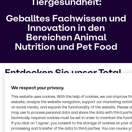
Tiergesundheit:
Geballtes Fachwissen und
Innovation in den
Bereichen Animal
Nutrition und Pet Food
Entdecken Sie unser Total
Concept
We respect your privacy.
Mit dem
Ziel, Futter mit geringerem
This website uses cookies. With the help of cookies, we can improve t
website, analyze the website navigation, support our marketing activit
Medikamenteneinsatz zu produzieren
, haben wir
on social media, and expand the functionality of the website. Please 
unser Total Concept entwickelt. Dadurch können wir
may use to process personal data and share the data with third partie
die ernährungsphysiologischen Bedarfe der Tiere
technically required cookies must be set in order to maintain the funct
besser bestimmen und gleichzeitig
If you click on ’I agree’, you consent to the storage of cookies on your 
maßgeschneiderte Lösungen für spezifische
processing and transfer of the data to third parties. You can revoke y