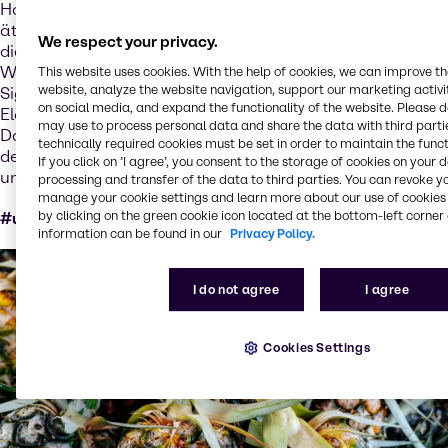
Holzspänen aus der Produktion von Parfüms und
ätherischen Ölen gewonnen wird. Die Inspiration für
We respect your privacy.
diesen einzigartigen biofunktionalen Wirkstoff ist die
Waldtherapie. Er wurde klinisch auf die olfaktorische
This website uses cookies. With the help of cookies, we can improve t
website, analyze the website navigation, support our marketing activit
Signatur alternder Haut und die Regeneration, Festigkeit,
on social media, and expand the functionality of the website. Please 
Elastizität, Falten und Strahlkraft der Haut getestet.
may use to process personal data and share the data with third partie
Darüber hinaus mildert Santalwood™ die Auswirkungen
technically required cookies must be set in order to maintain the funct
der Luftverschmutzung in Innenräumen und im Freien
If you click on ’I agree’, you consent to the storage of cookies on your 
und verbessert das Hautbild.
processing and transfer of the data to third parties. You can revoke y
manage your cookie settings and learn more about our use of cookies 
by clicking on the green cookie icon located at the bottom-left corner 
#upcycled #circular products #circular economy
information can be found in our
Privacy Policy.
I do not agree
I agree
Cookies Settings