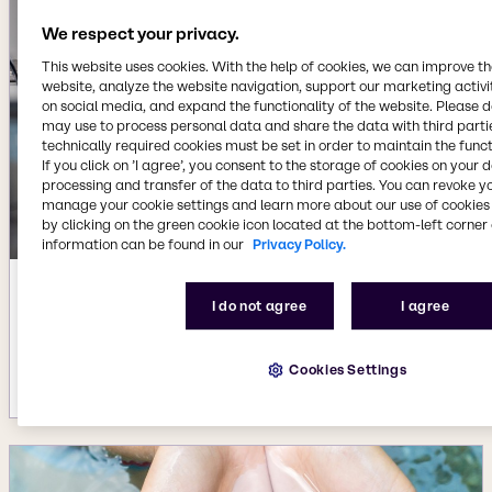
We respect your privacy.
This website uses cookies. With the help of cookies, we can improve t
website, analyze the website navigation, support our marketing activit
on social media, and expand the functionality of the website. Please 
may use to process personal data and share the data with third partie
technically required cookies must be set in order to maintain the funct
If you click on ’I agree’, you consent to the storage of cookies on your 
processing and transfer of the data to third parties. You can revoke y
manage your cookie settings and learn more about our use of cookies 
by clicking on the green cookie icon located at the bottom-left corner 
information can be found in our
Privacy Policy.
Aug 6, 2025
I do not agree
I agree
Ethische Beschaffung – Menschen und
Umwelt unterstützen
Cookies Settings
Mehr Details