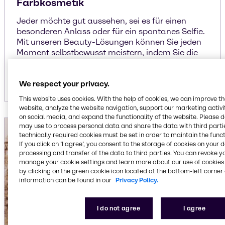
Farbkosmetik
Jeder möchte gut aussehen, sei es für einen
besonderen Anlass oder für ein spontanes Selfie.
Mit unseren Beauty-Lösungen können Sie jeden
Moment selbstbewusst meistern, indem Sie die
besten Inhaltsstoffe für eine umfassende Palette
an Farbkosmetik und Make-up kreieren.
We respect your privacy.
This website uses cookies. With the help of cookies, we can improve t
website, analyze the website navigation, support our marketing activit
on social media, and expand the functionality of the website. Please 
may use to process personal data and share the data with third partie
technically required cookies must be set in order to maintain the funct
If you click on ’I agree’, you consent to the storage of cookies on your 
processing and transfer of the data to third parties. You can revoke y
manage your cookie settings and learn more about our use of cookies 
by clicking on the green cookie icon located at the bottom-left corner 
information can be found in our
Privacy Policy.
I do not agree
I agree