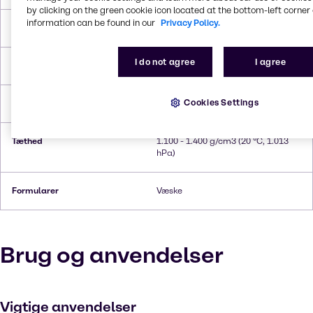
by clicking on the green cookie icon located at the bottom-left corner 
information can be found in our
Privacy Policy.
Smeltepunkt
ca. 0 °C
I do not agree
I agree
Kogepunkt
ca. 100 °C
Cookies Settings
Flammepunkt
Does not flash
Tæthed
1.100 - 1.400 g/cm3 (20 °C, 1.013
hPa)
Formularer
Væske
Brug og anvendelser
Vigtige anvendelser