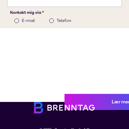
Lær me