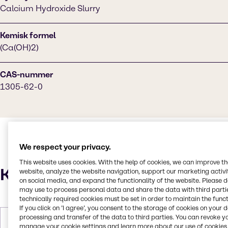
Calcium Hydroxide Slurry
Kemisk formel
(Ca(OH)2)
CAS-nummer
1305-62-0
We respect your privacy.
This website uses cookies. With the help of cookies, we can improve t
Karakteristika
website, analyze the website navigation, support our marketing activit
on social media, and expand the functionality of the website. Please 
may use to process personal data and share the data with third partie
technically required cookies must be set in order to maintain the funct
If you click on ’I agree’, you consent to the storage of cookies on your 
processing and transfer of the data to third parties. You can revoke y
Molær vægt
74.09
manage your cookie settings and learn more about our use of cookies 