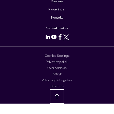
Karriere
Placeringer
Kontakt
Forbind med os
LinkedIn
Youtube
Facebook
X
Cookies Settings
Privatlivspolitik
Overholdelse
Aftryk
Vilkår og Betingelser
Sitemap