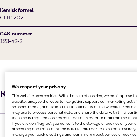
Kemisk formel
C6H12O2
CAS-nummer
123-42-2
We respect your privacy.
Karakteristika
This website uses cookies. With the help of cookies, we can improve t
website, analyze the website navigation, support our marketing activit
on social media, and expand the functionality of the website. Please 
may use to process personal data and share the data with third partie
technically required cookies must be set in order to maintain the funct
Molær vægt
116.160 g/mol
If you click on ’I agree’, you consent to the storage of cookies on your 
processing and transfer of the data to third parties. You can revoke y
manage your cookie settings and learn more about our use of cookies 