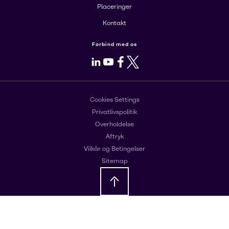
Placeringer
Kontakt
Forbind med os
LinkedIn
Youtube
Facebook
X
Cookies Settings
Privatlivspolitik
Overholdelse
Aftryk
Vilkår og Betingelser
Sitemap