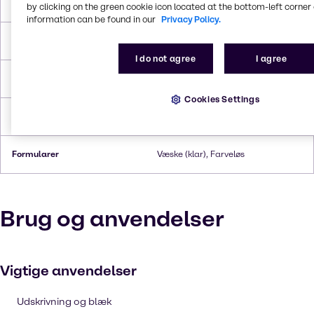
Smeltepunkt
-44 °C
by clicking on the green cookie icon located at the bottom-left corner 
information can be found in our
Privacy Policy.
Kogepunkt
166 °C
I do not agree
I agree
Flammepunkt
58°C
Cookies Settings
Tæthed
0.938 g/cc
Formularer
Væske (klar), Farveløs
Brug og anvendelser
Vigtige anvendelser
Udskrivning og blæk