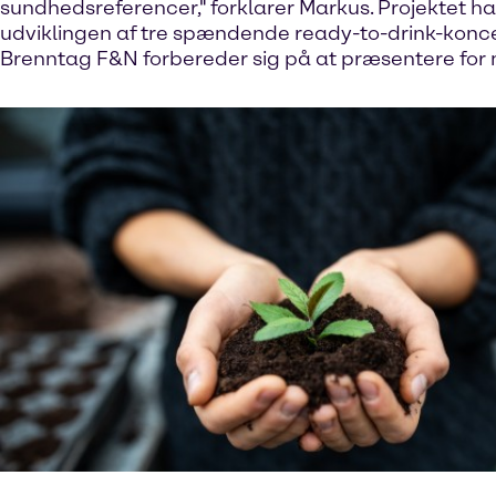
sundhedsreferencer," forklarer Markus. Projektet har
udviklingen af tre spændende ready-to-drink-konc
Brenntag F&N forbereder sig på at præsentere for