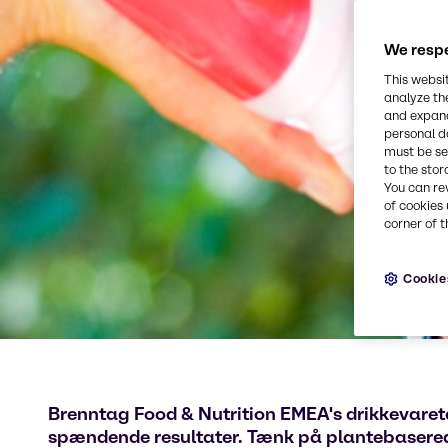
We respe
This websi
analyze th
and expand
personal d
must be set
to the stor
You can re
of cookies 
corner of t
Cookie
Brenntag Food & Nutrition EMEA's drikkevare
spændende resultater. Tænk på plantebaserede