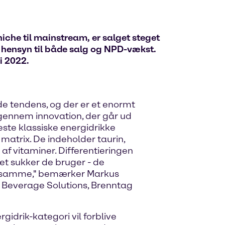
niche til mainstream, er salget steget
d hensyn til både salg og NPD-vækst.
i 2022.
e tendens, og der er et enormt
 gennem innovation, der går ud
leste klassiske energidrikke
trix. De indeholder taurin,
f vitaminer. Differentieringen
t sukker de bruger - de
de samme," bemærker Markus
Beverage Solutions, Brenntag
rgidrik-kategori vil forblive