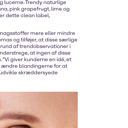
 lucerne. Trendy naturlige
na, pink grapefrugt, lime og
r dette clean label,
.
smagsstoffer mere eller mindre
mas og tilføjer, at disse særlige
und af trendobservationer i
derstrege, at ingen af disse
. "Vi giver kunderne en idé, et
n ændre blandingerne for at
 udvikle skræddersyede