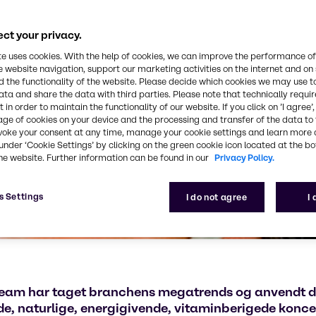
ct your privacy.
te uses cookies. With the help of cookies, we can improve the performance of
e website navigation, support our marketing activities on the internet and on
 the functionality of the website. Please decide which cookies we may use t
ata and share the data with third parties. Please note that technically requi
 in order to maintain the functionality of our website. If you click on ’I agree’
age of cookies on your device and the processing and transfer of the data to 
voke your consent at any time, manage your cookie settings and learn more 
under ‘Cookie Settings’ by clicking on the green cookie icon located at the b
he website. Further information can be found in our
Privacy Policy.
s Settings
I do not agree
I
team har taget branchens megatrends og anvendt de
, naturlige, energigivende, vitaminberigede konce