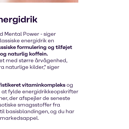
nergidrik
nd Mental Power - siger
lassiske energidrik en
ssiske formulering og tilføjet
og naturlig koffein.
det med større årvågenhed,
ra naturlige kilder," siger
istikeret vitaminkompleks
og
at fylde energidrikkeopskrifter
ner, der afspejler de seneste
ksotiske smagsstoffer fra
il basisblandingen, og du har
k markedsappel.