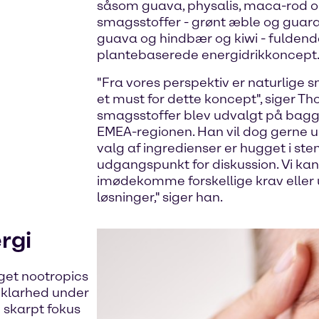
såsom guava, physalis, maca-rod og
smagsstoffer - grønt æble og guara
guava og hindbær og kiwi - fuldende
plantebaserede energidrikkoncept
"Fra vores perspektiv er naturlige 
et must for dette koncept", siger Tho
smagsstoffer blev udvalgt på baggr
EMEA-regionen. Han vil dog gerne un
valg af ingredienser er hugget i sten
udgangspunkt for diskussion. Vi ka
imødekomme forskellige krav eller
løsninger," siger han.
rgi
get nootropics
l klarhed under
 skarpt fokus