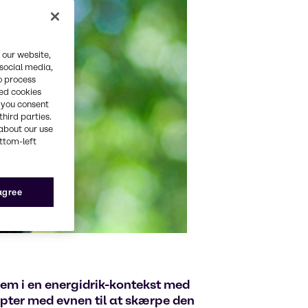
 our website,
 social media,
o process
red cookies
, you consent
third parties.
about our use
ottom-left
 agree
m i en energidrik-kontekst med
pter med evnen til at skærpe den