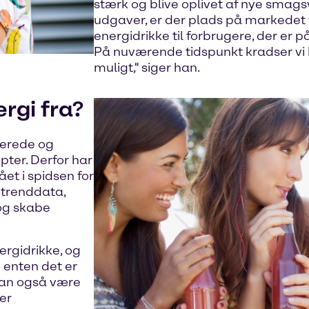
stærk og blive oplivet af nye sma
udgaver, er der plads på markedet t
energidrikke til forbrugere, der er 
På nuværende tidspunkt kradser vi k
muligt," siger han.
rgi fra?
ierede og
ter. Derfor har
et i spidsen for
 trenddata,
 og skabe
ergidrikke, og
d enten det er
e kan også være
ler