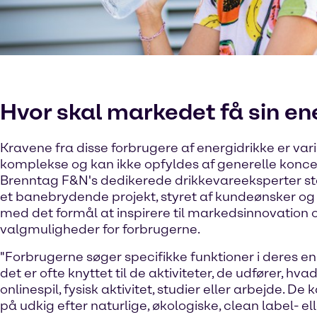
Hvor skal markedet få sin ene
Kravene fra disse forbrugere af energidrikke er var
komplekse og kan ikke opfyldes af generelle koncep
Brenntag F&N's dedikerede drikkevareeksperter stå
et banebrydende projekt, styret af kundeønsker og
med det formål at inspirere til markedsinnovation
valgmuligheder for forbrugerne.
"Forbrugerne søger specifikke funktioner i deres en
det er ofte knyttet til de aktiviteter, de udfører, hva
onlinespil, fysisk aktivitet, studier eller arbejde. D
på udkig efter naturlige, økologiske, clean label- el