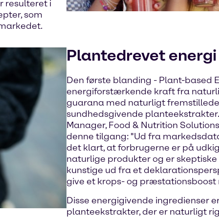
 resulteret i
epter, som
 markedet.
Plantedrevet energi
Den første blanding - Plant-based 
energiforstærkende kraft fra naturl
guarana med naturligt fremstillede
sundhedsgivende planteekstrakter.
Manager, Food & Nutrition Solution
denne tilgang: "Ud fra markedsdat
det klart, at forbrugerne er på udki
naturlige produkter og er skeptiske 
kunstige ud fra et deklarationsper
give et krops- og præstationsboost 
Disse energigivende ingredienser 
planteekstrakter, der er naturligt r