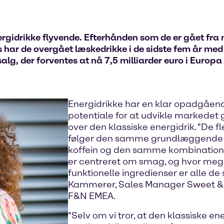
nergidrikke flyvende. Efterhånden som de er gået fra 
ts har de overgået læskedrikke i de sidste fem år me
lg, der forventes at nå 7,5 milliarder euro i Europa 
Energidrikke har en klar opadgåend
potentiale for at udvikle markedet
over den klassiske energidrik. "De f
følger den samme grundlæggende ma
koffein og den samme kombination a
er centreret om smag, og hvor mege
funktionelle ingredienser er alle 
Kammerer, Sales Manager Sweet & 
F&N EMEA.
"Selv om vi tror, at den klassiske ene