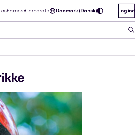
 os
Karriere
Corporate
Danmark (Dansk)
Log ind
rikke