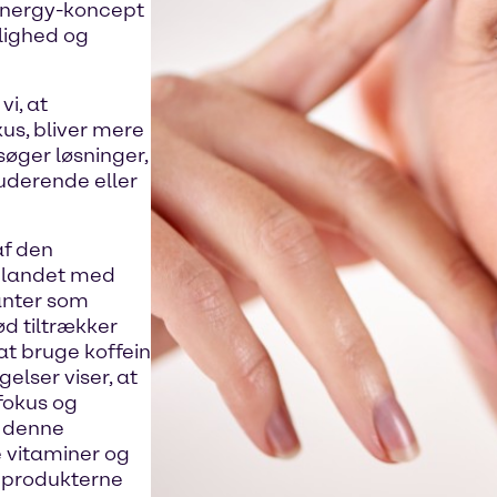
Energy-koncept
lighed og
i, at
kus, bliver mere
søger løsninger,
tuderende eller
af den
 blandet med
anter som
d tiltrækker
t bruge koffein
elser viser, at
fokus og
e denne
 vitaminer og
å produkterne