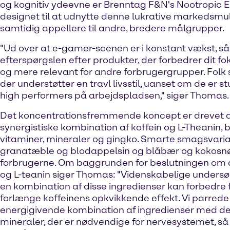
og kognitiv ydeevne er Brenntag F&N's Nootropic 
designet til at udnytte denne lukrative markedsmu
samtidig appellere til andre, bredere målgrupper.
"Ud over at e-gamer-scenen er i konstant vækst, så v
efterspørgslen efter produkter, der forbedrer dit fo
og mere relevant for andre forbrugergrupper. Folk 
der understøtter en travl livsstil, uanset om de er s
high performers på arbejdspladsen," siger Thomas.
Det koncentrationsfremmende koncept er drevet 
synergistiske kombination af koffein og L-Theanin,
vitaminer, mineraler og gingko. Smarte smagsvari
granatæble og blodappelsin og blåbær og kokosnø
forbrugerne. Om baggrunden for beslutningen om a
og L-teanin siger Thomas: "Videnskabelige undersøg
en kombination af disse ingredienser kan forbedre 
forlænge koffeinens opkvikkende effekt. Vi parred
energigivende kombination af ingredienser med de
mineraler, der er nødvendige for nervesystemet, s