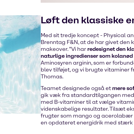
Løft den klassiske e
Med sit tredje koncept - Physical a
Brenntag F&N, at de har givet den k
makeover. "Vi har
redesignet den kla
naturlige ingredienser som kolanød 
Aminosyren arginin, som er forbun
blev tilføjet, og vi brugte vitaminer f
Thomas.
Teamet designede også et
mere sof
gik væk fra standardtilgangen med 
med B-vitaminer til at vælge vitami
videnskabelige resultater. Tilsæt e
frugter som mango og acerolabær t
en opdateret energidrik med stær