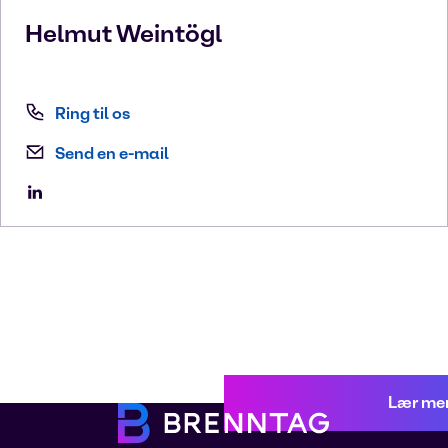
Helmut
Weintögl
Ring til os
Send en e-mail
Lær me