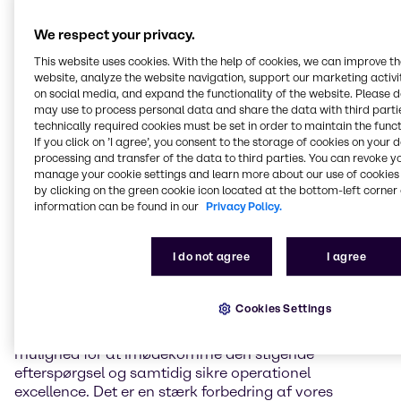
Brenntag, verdens førende distributør af kemikalier
We respect your privacy.
og ingredienser, har i dag offentliggjort overtagelsen
af mcePharma a.s. i Tjekkiet. Overtagelsen og
This website uses cookies. With the help of cookies, we can improve t
yderligere investeringer i mcePharmas anlæg vil
website, analyze the website navigation, support our marketing activit
styrke Brenntags kompetencer i hele værdikæden
on social media, and expand the functionality of the website. Please 
may use to process personal data and share the data with third partie
inden for farmaceutiske og biofarmaceutiske
technically required cookies must be set in order to maintain the funct
produkter.
If you click on ’I agree’, you consent to the storage of cookies on your 
processing and transfer of the data to third parties. You can revoke y
De eksisterende topmoderne GMP-faciliteter,
manage your cookie settings and learn more about our use of cookies 
avancerede prøveudtagningsservices og ekspertise
by clicking on the green cookie icon located at the bottom-left corner 
inden for både udvikling af håndkøbsmedicin og
information can be found in our
Privacy Policy.
GMP-pulverpakning vil udvide det voksende portefølje
af kompetencer og værdiskabende services, som
I do not agree
I agree
Brenntag Pharma tilbyder sine kunder i EMEA-
regionen.
Cookies Settings
"Integrationen af GMP-blanding og nedpakning
sammen med ekstra lager- og kontorplads giver os
mulighed for at imødekomme den stigende
efterspørgsel og samtidig sikre operationel
excellence. Det er en stærk forbedring af vores