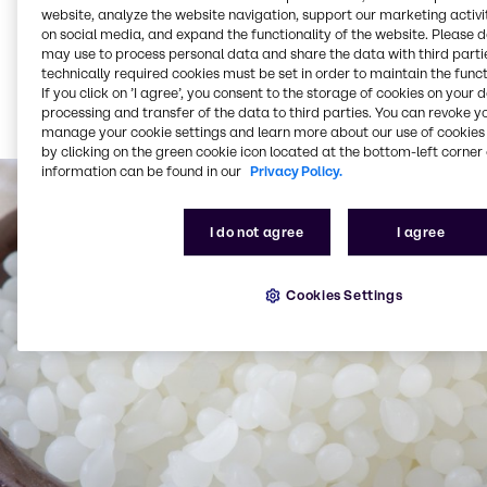
Beskyttelse af sårbare samfund
website, analyze the website navigation, support our marketing activit
on social media, and expand the functionality of the website. Please 
Respekt for biodiversitet og lokale miljøer
may use to process personal data and share the data with third partie
Gennemsigtige, sporbare forsyningskæder
technically required cookies must be set in order to maintain the funct
If you click on ’I agree’, you consent to the storage of cookies on your 
Det handler om at opbygge tillid – hos forbrugerne,
processing and transfer of the data to third parties. You can revoke y
hos partnerne og inden for din egen værdikæde.
manage your cookie settings and learn more about our use of cookies 
by clicking on the green cookie icon located at the bottom-left corner 
information can be found in our
Privacy Policy.
I do not agree
I agree
Cookies Settings