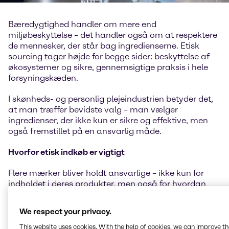
Bæredygtighed handler om mere end
miljøbeskyttelse – det handler også om at respektere
de mennesker, der står bag ingredienserne. Etisk
sourcing tager højde for begge sider: beskyttelse af
økosystemer og sikre, gennemsigtige praksis i hele
forsyningskæden.
I skønheds- og personlig plejeindustrien betyder det,
at man træffer bevidste valg – man vælger
ingredienser, der ikke kun er sikre og effektive, men
også fremstillet på en ansvarlig måde.
Hvorfor etisk indkøb er vigtigt
Flere mærker bliver holdt ansvarlige – ikke kun for
indholdet i deres produkter, men også for hvordan
ingredienserne er fremstillet. Etisk sourcing
understøtter:
We respect your privacy.
Sikre og rimelige arbejdsforhold
This website uses cookies. With the help of cookies, we can improve t