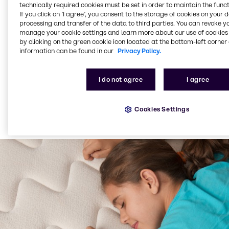
technically required cookies must be set in order to maintain the funct
If you click on ’I agree’, you consent to the storage of cookies on your 
Ayakkabı,
processing and transfer of the data to third parties. You can revoke y
entegre kaplamalar, mekanik köpük ve elektrikli
manage your cookie settings and learn more about our use of cookies 
araç (EV) bataryalarında kullanılan mikro
by clicking on the green cookie icon located at the bottom-left corner 
hücresel köpük
information can be found in our
Privacy Policy.
I do not agree
I agree
Cookies Settings