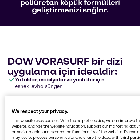
poliüretan köpük formülleri
geliştirmenizi sağlar.
DOW VORASURF bir dizi
uygulama için idealdir:
Yataklar, mobilyalar ve yastıklar için
esnek levha sünger
Araç koltukları,
titreşim sönümleme ve daha fazlası için
We respect your privacy.
kalıplanmış köpük
This website uses cookies. With the help of cookies, we can improve t
Soğuk zincir,
website, analyze the website navigation, support our marketing activit
inşaat ve taşımacılık sektörlerinde kullanılan
on social media, and expand the functionality of the website. Please 
sert köpük
may use to process personal data and share the data with third partie