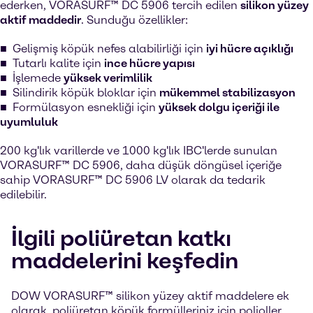
ederken, VORASURF™ DC 5906 tercih edilen
silikon yüzey
aktif maddedir
. Sunduğu özellikler:
Gelişmiş köpük nefes alabilirliği için
iyi hücre açıklığı
Tutarlı kalite için
ince hücre yapısı
İşlemede
yüksek verimlilik
Silindirik köpük bloklar için
mükemmel stabilizasyon
Formülasyon esnekliği için
yüksek dolgu içeriği ile
uyumluluk
200 kg'lık varillerde ve 1000 kg'lık IBC'lerde sunulan
VORASURF™ DC 5906, daha düşük döngüsel içeriğe
sahip VORASURF™ DC 5906 LV olarak da tedarik
edilebilir.
İlgili poliüretan katkı
maddelerini keşfedin
DOW VORASURF™ silikon yüzey aktif maddelere ek
olarak, poliüretan köpük formülleriniz için polioller,