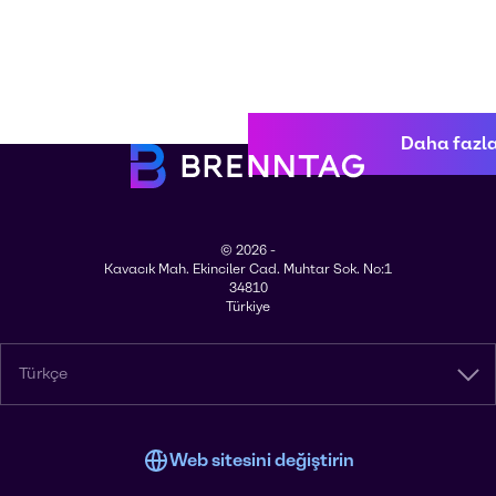
Daha fazla 
© 2026 -
Kavacık Mah. Ekinciler Cad. Muhtar Sok. No:1
34810
Türkiye
Türkçe
Web sitesini değiştirin