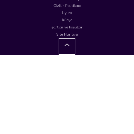
Gizlilik Politikası
Uyum
Künye
şartlar ve koşullar
Site Haritası