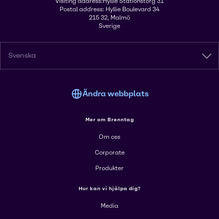
Visiting address:Hyllie Stationstorg 31
Postal address: Hyllie Boulevard 34
215 32, Malmö
Sverige
Svenska
Ändra webbplats
Mer om Brenntag
Om oss
Corporate
Produkter
Hur kan vi hjälpa dig?
Media