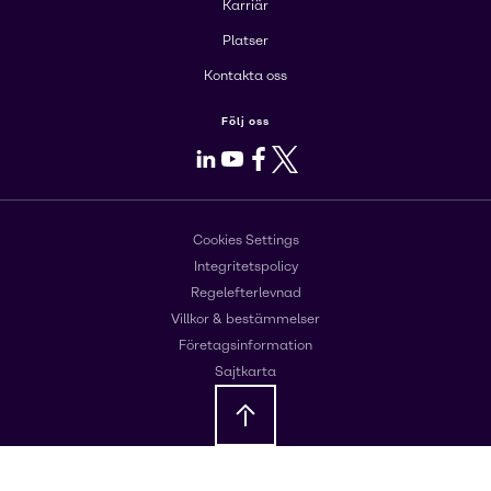
Karriär
Platser
Kontakta oss
Följ oss
LinkedIn
Youtube
Facebook
X
Cookies Settings
Integritetspolicy
Regelefterlevnad
Villkor & bestämmelser
Företagsinformation
Sajtkarta