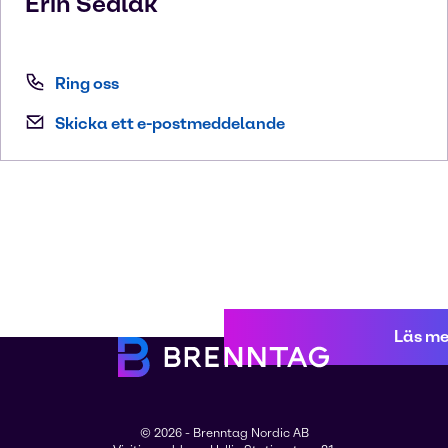
Erin
Sedlak
Ring oss
Skicka ett e-postmeddelande
Läs me
© 2026 - Brenntag Nordic AB