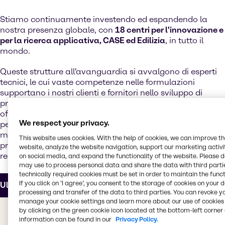
Stiamo continuamente investendo ed espandendo la
nostra presenza globale, con
18 centri per l'innovazione e
per la ricerca applicativa, CASE ed Edilizia
, in tutto il
mondo.
Queste strutture all'avanguardia si avvalgono di esperti
tecnici, le cui vaste competenze nelle formulazioni
supportano i nostri clienti e fornitori nello sviluppo di
prodotti di nuova generazione. I nostri team tecnici
offrono il
supporto per le norme e le formulazioni
e
We respect your privacy.
personalizzano i prodotti per soddisfare le tendenze del
mercato in evoluzione, raggiungere standard di
This website uses cookies. With the help of cookies, we can improve t
prestazione più elevati e conseguire obiettivi di costo
website, analyze the website navigation, support our marketing activit
realistici.
on social media, and expand the functionality of the website. Please 
may use to process personal data and share the data with third partie
technically required cookies must be set in order to maintain the funct
If you click on ’I agree’, you consent to the storage of cookies on your 
Ulteriori informazioni sul nostro centro di innovazione e r
processing and transfer of the data to third parties. You can revoke y
manage your cookie settings and learn more about our use of cookies 
Il valore che ti offriamo
by clicking on the green cookie icon located at the bottom-left corner 
information can be found in our
Privacy Policy.