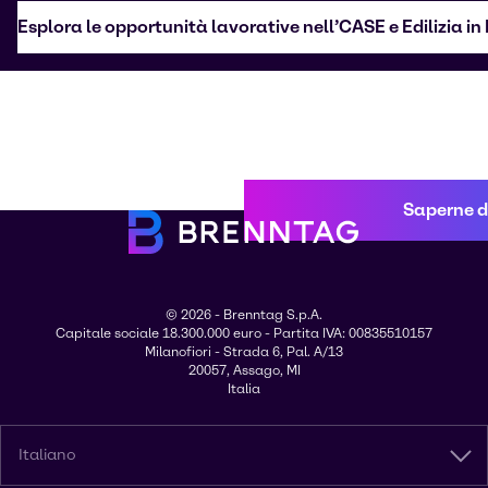
Esplora le opportunità lavorative nell’CASE e Edilizia i
Saperne di
© 2026 - Brenntag S.p.A.
Capitale sociale 18.300.000 euro - Partita IVA: 00835510157
Milanofiori - Strada 6, Pal. A/13
20057, Assago, MI
Italia
Italiano