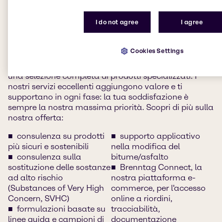
Se sei alla ricerca di prodotti per rivestimenti
I do not agree
I agree
decorativi o industriali, adesivi, sigillanti, elastomeri,
inchiostri, vernici in polvere o prodotti chimici per
l'edilizia, abbiamo tutto ciò che ti serve. I nostri team
Cookies Settings
CASE ed Edilizia lavorano per offrirti i migliori
prodotti dei principali fornitori, fornendoti accesso ad
una selezione completa di prodotti specializzati. I
nostri servizi eccellenti aggiungono valore e ti
supportano in ogni fase: la tua soddisfazione è
sempre la nostra massima priorità. Scopri di più sulla
nostra offerta:
consulenza su prodotti
supporto applicativo
più sicuri e sostenibili
nella modifica del
consulenza sulla
bitume/asfalto
sostituzione delle sostanze
Brenntag Connect, la
ad alto rischio
nostra piattaforma e-
(Substances of Very High
commerce, per l'accesso
Concern, SVHC)
online a riordini,
formulazioni basate su
tracciabilità,
linee guida e campioni di
documentazione