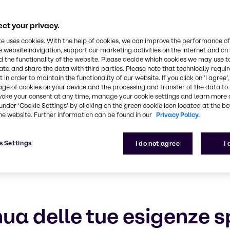
rsonal Care
ct your privacy.
 e il servizio eccellente dei nostri specialisti
te uses cookies. With the help of cookies, we can improve the performance of
e website navigation, support our marketing activities on the internet and on
 the functionality of the website. Please decide which cookies we may use t
ata and share the data with third parties. Please note that technically requi
 in order to maintain the functionality of our website. If you click on ’I agree’
age of cookies on your device and the processing and transfer of the data to 
voke your consent at any time, manage your cookie settings and learn more 
under ‘Cookie Settings’ by clicking on the green cookie icon located at the b
he website. Further information can be found in our
Privacy Policy.
s Settings
I do not agree
I
ua delle tue esigenze s