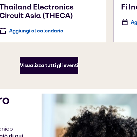
Thailand Electronics
Fi I
Circuit Asia (THECA)
Ag
Aggiungi al calendario
Visualizza tutti gli eventi
ro
cnico
iò di cui