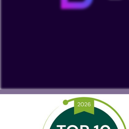
Per visualizzare i nostri video su YouTube è necessario 
l'elaborazione di dati personali da parte di YouTube o l'i
Guarda su YouTube
Cookies Settings