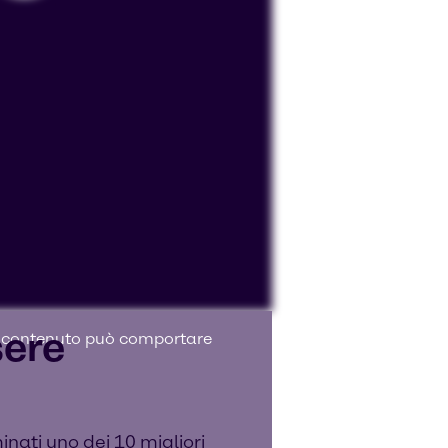
sere
sto contenuto può comportare
inati uno dei 10 migliori