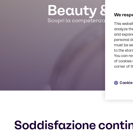
Beauty & Pe
We respe
Scopri la competenza, l’esperienza
This websi
analyze th
and expand
personal d
must be set
to the stor
You can re
of cookies 
corner of t
Cookie
Soddisfazione contin