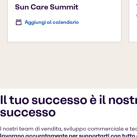
Sun Care Summit
Aggiungi al calendario
Il tuo successo è il nost
successo
I nostri team di vendita, sviluppo commerciale e te
lavorano accuratamente per supportarti con tutto c