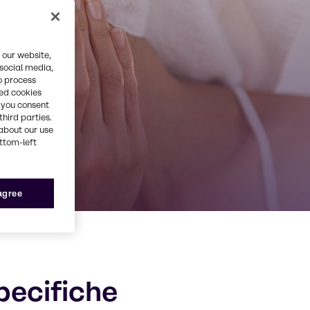
 our website,
 social media,
o process
red cookies
, you consent
third parties.
about our use
ottom-left
 agree
pecifiche