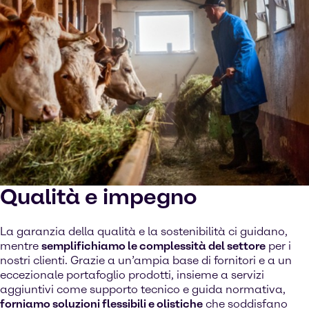
Qualità e impegno
La garanzia della qualità e la sostenibilità ci guidano,
mentre
semplifichiamo le complessità del settore
per i
nostri clienti. Grazie a un’ampia base di fornitori e a un
eccezionale portafoglio prodotti, insieme a servizi
aggiuntivi come supporto tecnico e guida normativa,
forniamo soluzioni flessibili e olistiche
che soddisfano