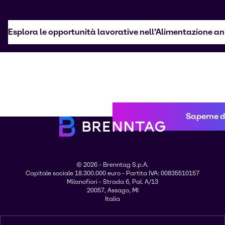
Esplora le opportunità lavorative nell’Alimentazione a
Saperne di
© 2026 - Brenntag S.p.A.
Capitale sociale 18.300.000 euro - Partita IVA: 00835510157
Milanofiori - Strada 6, Pal. A/13
20057, Assago, MI
Italia