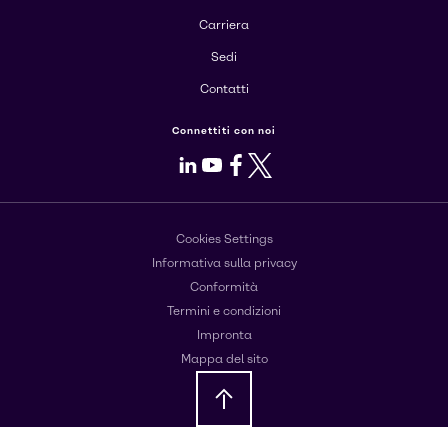
Carriera
Sedi
Contatti
Connettiti con noi
LinkedIn
Youtube
Facebook
X
Cookies Settings
Informativa sulla privacy
Conformità
Termini e condizioni
Impronta
Mappa del sito