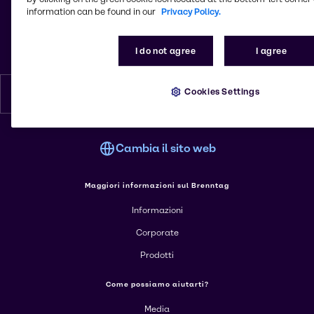
© 2026 - Brenntag S.p.A.
information can be found in our
Privacy Policy.
Capitale sociale 18.300.000 euro - Partita IVA: 00835510157
Milanofiori - Strada 6, Pal. A/13
20057, Assago, MI
I do not agree
I agree
Italia
Cookies Settings
Italiano
Cambia il sito web
Maggiori informazioni sul Brenntag
Informazioni
Corporate
Prodotti
Come possiamo aiutarti?
Media