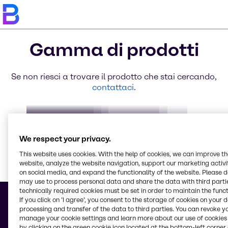
Gamma di prodotti
Se non riesci a trovare il prodotto che stai cercando,
contattaci
.
AdBlue
Biocides
Clorious2
Compensazione di CO₂
Prodotti per piscine
DOW VORASURF™
We respect your privacy.
This website uses cookies. With the help of cookies, we can improve t
website, analyze the website navigation, support our marketing activit
on social media, and expand the functionality of the website. Please 
Saperne di
may use to process personal data and share the data with third partie
technically required cookies must be set in order to maintain the funct
If you click on ’I agree’, you consent to the storage of cookies on your 
processing and transfer of the data to third parties. You can revoke y
manage your cookie settings and learn more about our use of cookies 
by clicking on the green cookie icon located at the bottom-left corner 