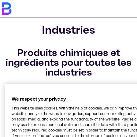
Industries
Produits chimiques et
ingrédients pour toutes les
industries
Les industries que nous desservons sont structurées
pour répondre idéalement à vos besoins spécifiques,
We respect your privacy.
ce qui leur permet un accès plus facile et plus rapide
à notre gamme complète d’ingrédients, de matières
This website uses cookies. With the help of cookies, we can improve t
premières et de produits chimiques spécialisés. Nous
website, analyze the website navigation, support our marketing activit
on social media, and expand the functionality of the website. Please 
proposons des matières premières pour une grande
may use to process personal data and share the data with third partie
variété de marchés.
technically required cookies must be set in order to maintain the funct
If you click on ’I agree’, you consent to the storage of cookies on your 