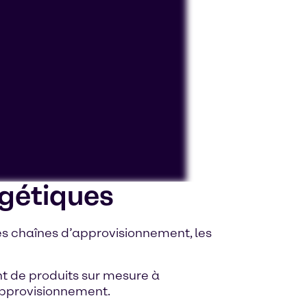
rgétiques
ut amener YouTube à traiter des
s chaînes d’approvisionnement, les
t de produits sur mesure à
’approvisionnement.