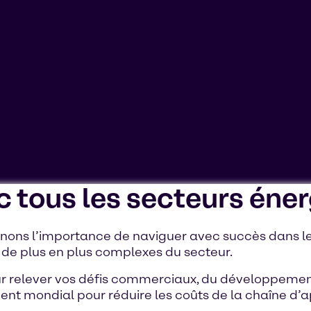
c tous les secteurs éne
ter les "cookies de ciblage". L'affichage de ce contenu pe
appareil.
ons l’importance de naviguer avec succès dans le
 de plus en plus complexes du secteur.
ur relever vos défis commerciaux, du développemen
ment mondial pour réduire les coûts de la chaîne d