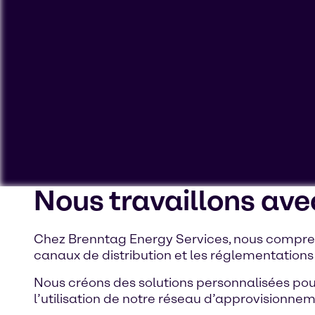
Nous travaillons ave
Pour visionner nos vidéos sur YouTube, vous devez accep
données personnelles ou à placer des cookies sur votre 
Chez Brenntag Energy Services, nous compren
canaux de distribution et les réglementations
Voir sur YouTube
Cookies Settings
Nous créons des solutions personnalisées po
l’utilisation de notre réseau d’approvisionne