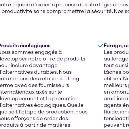
s, notre équipe d’experts propose des stratégies inn
 la productivité sans compromettre la sécurité. Nos 
Produits écologiques
Forage, c
Nous sommes engagés à
Les produ
développer notre offre de produits
au forage 
pour inclure davantage
tout auss
d’alternatives durables. Nous
tâches pou
entretenons des relations à long
utilisés. 
terme avec des fournisseurs
meilleurs 
internationaux axés sur le
en amont
développement et la promotion
améliorant
d’alternatives écologiques. Quelle
agents én
que soit l’étape de production, nous
fluide, inh
nous efforçons de créer des
tensioacti
produits à partir de matières
peuvent r