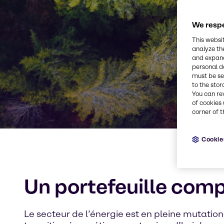
We respe
This websi
analyze th
and expand
personal d
must be set
to the stor
You can re
of cookies 
corner of t
Cookie
Un portefeuille comp
Le secteur de l’énergie est en pleine mutatio