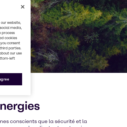
 our website,
 social media,
o process
red cookies
, you consent
third parties.
about our use
ottom-left
 agree
énergies
es conscients que la sécurité et la