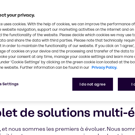
ct your privacy.
te uses cookies. With the help of cookies, we can improve the performance of
e website navigation, support our marketing activities on the internet and on
 the functionality of the website. Please decide which cookies we may use t
ata and share the data with third parties. Please note that technically requi
 in order to maintain the functionality of our website. If you click on ’I agree’
age of cookies on your device and the processing and transfer of the data to 
voke your consent at any time, manage your cookie settings and learn more 
under ‘Cookie Settings’ by clicking on the green cookie icon located at the b
he website. Further information can be found in our
Privacy Policy.
s Settings
I do not agree
I
let de solutions multi-
n, et nous sommes les premiers à évoluer. Nous somm