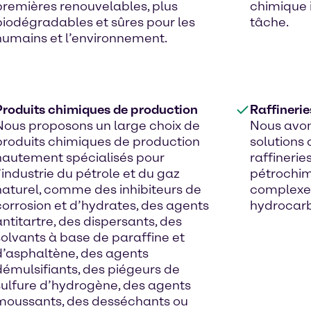
premières renouvelables, plus
chimique 
biodégradables et sûres pour les
tâche.
humains et l’environnement.
Produits chimiques de production
Raffinerie
Nous proposons un large choix de
Nous avons
produits chimiques de production
solutions 
hautement spécialisés pour
raffineries
l’industrie du pétrole et du gaz
pétrochim
naturel, comme des inhibiteurs de
complexe 
corrosion et d’hydrates, des agents
hydrocarbu
antitartre, des dispersants, des
solvants à base de paraffine et
d’asphaltène, des agents
démulsifiants, des piégeurs de
sulfure d’hydrogène, des agents
moussants, des desséchants ou