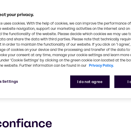
CASE & Constructio
ct your privacy.
s innovantes, durables et performantes pour les ap
te uses cookies. With the help of cookies, we can improve the performance of
e website navigation, support our marketing activities on the internet and on
 the functionality of the website. Please decide which cookies we may use t
ata and share the data with third parties. Please note that technically requi
 in order to maintain the functionality of our website. If you click on ’I agree’
age of cookies on your device and the processing and transfer of the data to 
voke your consent at any time, manage your cookie settings and learn more 
under ‘Cookie Settings’ by clicking on the green cookie icon located at the b
he website. Further information can be found in our
Privacy Policy.
s Settings
I do not agree
I
confiance