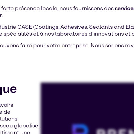
 forte présence locale, nous fournissons des
service
r.
dustrie CASE (Coatings, Adhesives, Sealants and El
e spécialités et à nos laboratoires d’innovations et
uvons faire pour votre entreprise. Nous serions ra
que
avoirs
e de
lutions
éseau globalisé,
ntissant une