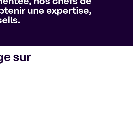
mentée, nos chefs de
tenir une expertise,
eils.
ge sur