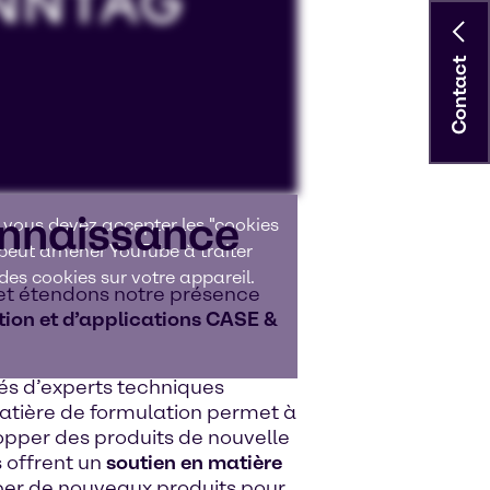
Contact
onnaissance
 vous devez accepter les "cookies
 peut amener YouTube à traiter
es cookies sur votre appareil.
et étendons notre présence
tion et d’applications CASE &
és d’experts techniques
matière de formulation permet à
lopper des produits de nouvelle
 offrent un
soutien en matière
per de nouveaux produits pour