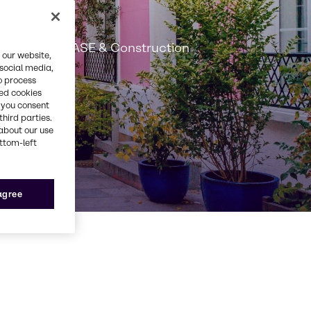
n
plications CASE & Construction
 our website,
 social media,
o process
red cookies
, you consent
third parties.
about our use
ottom-left
 agree