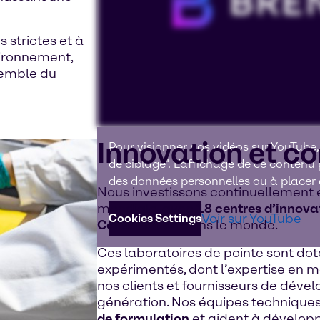
 strictes et à
vironnement,
semble du
Innovation et c
Pour visionner nos vidéos sur YouTube,
de ciblage". L'affichage de ce contenu
des données personnelles ou à placer d
Nous investissons continuellement 
mondiale, avec
18 centres d’innova
Voir sur YouTube
Cookies Settings
Construction
dans le monde.
Ces laboratoires de pointe sont dot
expérimentés, dont l’expertise en 
nos clients et fournisseurs de déve
génération. Nos équipes techniques
de formulation
et aident à dévelop