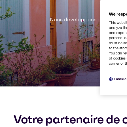
We respe
Nous développons des solution
This websi
analyze th
and expand
personal d
must be set
to the stor
You can re
of cookies 
corner of t
Cookie
Votre partenaire de 