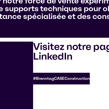
notre force de vente expéri
e supports techniques pour ob
tance spécialisée et des cons
Visitez notre pa
LinkedIn
#BrenntagCASEConstruction