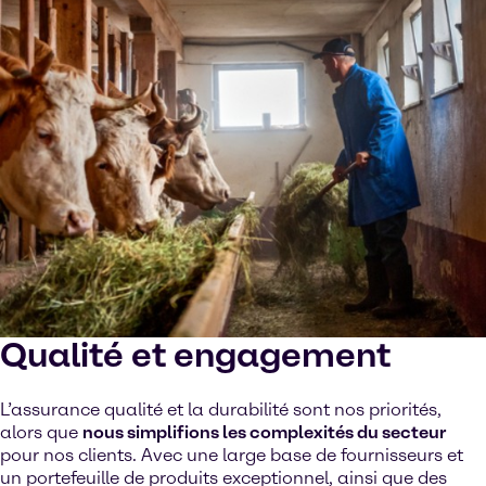
Voir sur YouTube
Cookies Settings
Qualité et engagement
L’assurance qualité et la durabilité sont nos priorités,
alors que
nous simplifions les complexités du secteur
pour nos clients. Avec une large base de fournisseurs et
un portefeuille de produits exceptionnel, ainsi que des