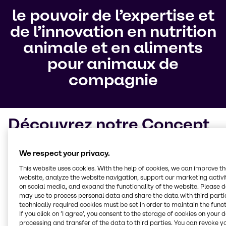
le pouvoir de l’expertise et
de l’innovation en nutrition
animale et en aliments
pour animaux de
compagnie
Découvrez notre Concept
Total
We respect your privacy.
Dans le but de
produire des régimes moins
This website uses cookies. With the help of cookies, we can improve t
médicamenteux
, nous avons développé notre
website, analyze the website navigation, support our marketing activit
Concept Total, un outil pour mieux comprendre
on social media, and expand the functionality of the website. Please 
may use to process personal data and share the data with third partie
comment nourrir les animaux tout en apportant des
technically required cookies must be set in order to maintain the funct
solutions adaptées à des problèmes spécifiques. Le
If you click on ’I agree’, you consent to the storage of cookies on your 
Concept Total
couvre quatre domaines clés
et
processing and transfer of the data to third parties. You can revoke y