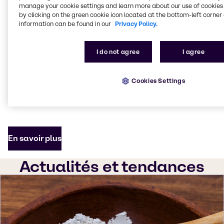
contient plusieurs produits qui peuvent être utilisés
manage your cookie settings and learn more about our use of cookies 
individuellement ou en combinaison, en tenant
by clicking on the green cookie icon located at the bottom-left corner 
compte des besoins alimentaires et du bien-être des
information can be found in our
Privacy Policy.
animaux.
I do not agree
I agree
Les performances de
notre Concept Total
sont
largement démontrées par des décennies de
collaboration avec des universités, des laboratoires
Cookies Settings
de recherche indépendants et par des travaux
pratiques sur le terrain.
En savoir plus
Actualités et tendances