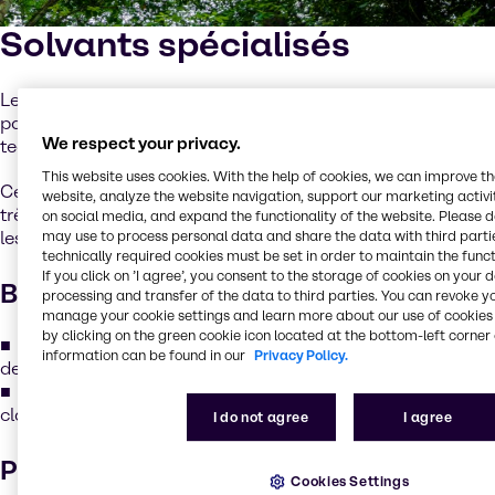
Solvants spécialisés
Les fluides et solvants GTL de Shell sont des matériaux
paraffiniques de haute pureté, préparés à l’aide d’une
We respect your privacy.
technologie « Gas-to-Liquid » novatrice.
This website uses cookies. With the help of cookies, we can improve t
Ce processus crée des produits uniques avec un niveau
website, analyze the website navigation, support our marketing activit
très faible de ramification moléculaire, ce qui améliore
on social media, and expand the functionality of the website. Please 
les performances dans plusieurs domaines clés :
may use to process personal data and share the data with third partie
technically required cookies must be set in order to maintain the funct
If you click on ’I agree’, you consent to the storage of cookies on your 
Biodégradabilité facilitée
processing and transfer of the data to third parties. You can revoke y
manage your cookie settings and learn more about our use of cookies 
by clicking on the green cookie icon located at the bottom-left corner 
La structure à faible ramification permet aux produits
information can be found in our
Privacy Policy.
de se dégrader plus facilement dans la nature.
Cela signifie que les produits répondent aux critères de
classification de biodégradabilité facilitée.
I do not agree
I agree
Pureté élevée
Cookies Settings