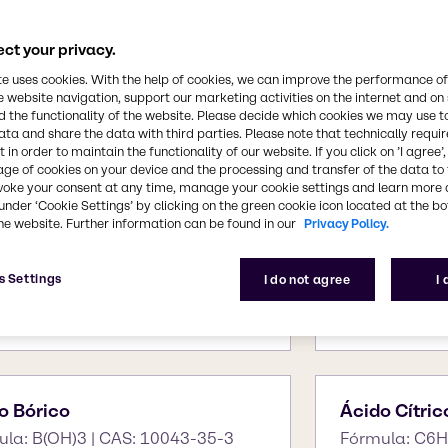
ct your privacy.
te uses cookies. With the help of cookies, we can improve the performance of
D
E
F
G
H
I
J
K
L
M
N
O
P
Q
R
S
T
U
V
W
X
Y
Z
e website navigation, support our marketing activities on the internet and on
 the functionality of the website. Please decide which cookies we may use t
ata and share the data with third parties. Please note that technically requi
 in order to maintain the functionality of our website. If you click on ’I agree’
age of cookies on your device and the processing and transfer of the data to 
voke your consent at any time, manage your cookie settings and learn more 
under ‘Cookie Settings’ by clicking on the green cookie icon located at the b
he website. Further information can be found in our
Privacy Policy.
tona
Ácido Acéti
s Settings
I do not agree
I
ula: C3H6O | CAS: 67-64-1
Fórmula: C2H
o Bórico
Ácido Cítric
ula: B(OH)3 | CAS: 10043-35-3
Fórmula: C6H