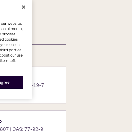
 our website,
 social media,
o process
red cookies
, you consent
third parties.
about our use
ottom-left
co
 agree
4O2 | CAS: 64-19-7
o
807 | CAS: 77-92-9