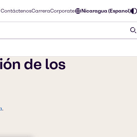
Contáctenos
Carrera
Corporate
Nicaragua (Espanol)
ón de los
a
.