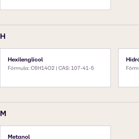
H
Hexilenglicol
Hidr
Fórmula: C6H14O2 | CAS: 107-41-5
Fórm
M
Metanol