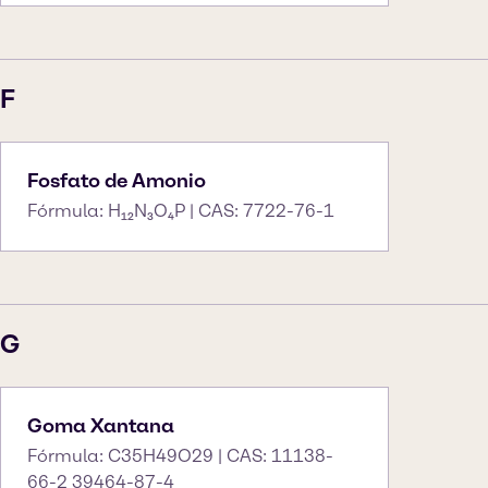
F
Fosfato de Amonio
Fórmula: H₁₂N₃O₄P | CAS: 7722-76-1
G
Goma Xantana
Fórmula: C35H49O29 | CAS: 11138-
66-2 39464-87-4