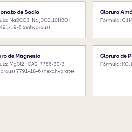
onato de Sodio
Cloruro Am
ula: Na2CO3; Na₂CO3.10H2O |
Fórmula: ClH
 491-19-8 (anhydrous)
uro de Magnesio
Cloruro de P
ula: MgCl2 | CAS: 7786-30-3
Fórmula: KCl 
ydrous) 7791-18-6 (hexahydrate)