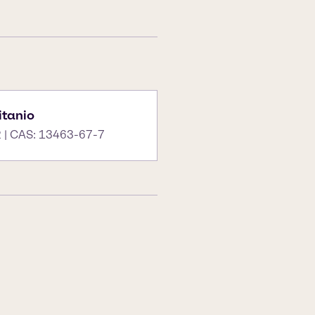
itanio
 | CAS: 13463-67-7