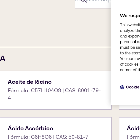
We respe
This websi
#
A
B
C
analyze th
and expand
personal d
must be set
to the stor
A
You can re
of cookies 
corner of t
Aceite de Ricino
Ace
Cookie
Fórmula: C57H104O9 | CAS: 8001-79-
Fórm
4
Ácido Ascórbico
Ácid
Fórmula: C6H8O6 | CAS: 50-81-7
Fórm