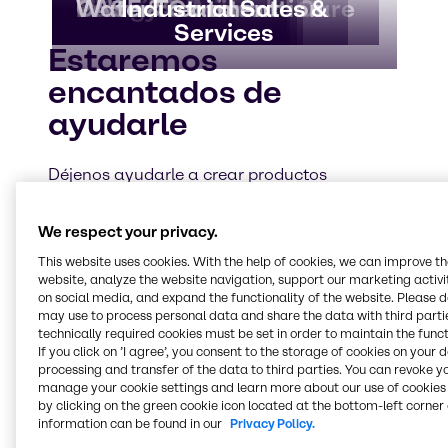
Agricultura
Food & Nutrition
Caucho
Beauty & Personal Care
Farma
HI&I
Minería
Nutrición Animal
Energy Services
Polímeros
CASE & Construction
Water Treatment
Industrial Sales &
Services
Estaremos
encantados de
ayudarle
Déjenos ayudarle a crear productos
ganadores para sus mercados objetivo.
Póngase en contacto con nuestro experto en
We respect your privacy.
la industria para analizar lo que Brenntag
puede hacer por su negocio.
This website uses cookies. With the help of cookies, we can improve t
website, analyze the website navigation, support our marketing activit
on social media, and expand the functionality of the website. Please 
may use to process personal data and share the data with third partie
technically required cookies must be set in order to maintain the funct
If you click on ’I agree’, you consent to the storage of cookies on your 
processing and transfer of the data to third parties. You can revoke y
manage your cookie settings and learn more about our use of cookies 
by clicking on the green cookie icon located at the bottom-left corner 
information can be found in our
Privacy Policy.