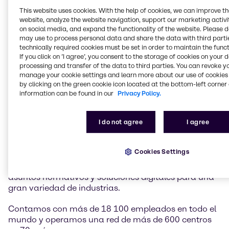
innovación
This website uses cookies. With the help of cookies, we can improve t
website, analyze the website navigation, support our marketing activit
on social media, and expand the functionality of the website. Please 
Brenntag es líder mundial del mercado de
may use to process personal data and share the data with third partie
technically required cookies must be set in order to maintain the funct
distribución de productos químicos e ingredientes.
If you click on ’I agree’, you consent to the storage of cookies on your 
Desempeñamos un papel central a la hora de
processing and transfer of the data to third parties. You can revoke y
conectar a los clientes y proveedores del sector
manage your cookie settings and learn more about our use of cookies 
químico.
by clicking on the green cookie icon located at the bottom-left corner 
information can be found in our
Privacy Policy.
Nuestras dos divisiones globales, Brenntag Essentials
y Brenntag Specialties, ofrecen una cartera
I do not agree
I agree
completa de productos químicos e ingredientes
especializados y para el sector industrial, así como
aplicaciones a medida, soluciones de marketing y
Cookies Settings
para la cadena de suministro, asistencia técnica y
para formulaciones, un amplio conocimiento en
asuntos normativos y soluciones digitales para una
gran variedad de industrias.
Contamos con más de 18 100 empleados en todo el
mundo y operamos una red de más de 600 centros