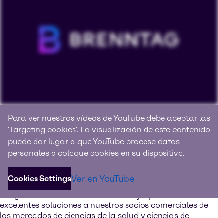
Conocer Brenntag
Para ver nuestros vídeos de YouTube debe aceptar las
Specialties
'Targeting cookies'. La visualización de este contenido
puede dar lugar a que YouTube procese datos
Su proveedor de soluciones e innovación para productos
personales o coloque cookies en su dispositivo.
químicos e ingredientes de especialidades
Ver en YouTube
Cookies Settings
Descubra nuestros servicios con valor agregado. Nuestra
red global de centros de innovación y aplicaciones ofrece
excelentes soluciones a nuestros socios comerciales de
los mercados de ciencias de la salud y ciencias de