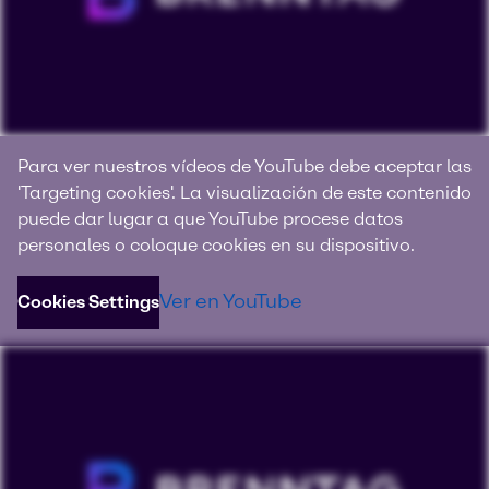
Somos Brenntag
Para ver nuestros vídeos de YouTube debe aceptar las
'Targeting cookies'. La visualización de este contenido
Obtenga más información acerca de nuestros valores,
puede dar lugar a que YouTube procese datos
nuestro compromiso y pasión para ofrecerle los mejores
personales o coloque cookies en su dispositivo.
servicios y soluciones en diferentes industrias.
Ver en YouTube
Cookies Settings
Sitio web corporativo de Brenntag