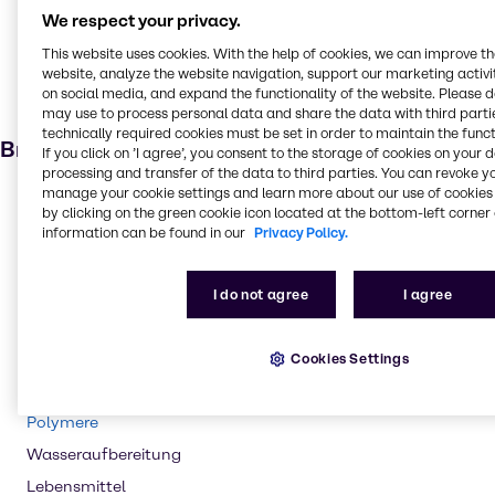
We respect your privacy.
Zellstoff und Papier
Automotive
This website uses cookies. With the help of cookies, we can improve t
website, analyze the website navigation, support our marketing activit
Körperpflege
on social media, and expand the functionality of the website. Please 
may use to process personal data and share the data with third partie
Tiernahrung
technically required cookies must be set in order to maintain the funct
Branchen
If you click on ’I agree’, you consent to the storage of cookies on your 
processing and transfer of the data to third parties. You can revoke y
manage your cookie settings and learn more about our use of cookies 
Energy Services
by clicking on the green cookie icon located at the bottom-left corner 
Pharma
information can be found in our
Privacy Policy.
Zellstoff & Paper
Reinigungsindustrie
I do not agree
I agree
Bergbau
CASE & Construction
Cookies Settings
Kosmetik
Polymere
Wasseraufbereitung
Lebensmittel