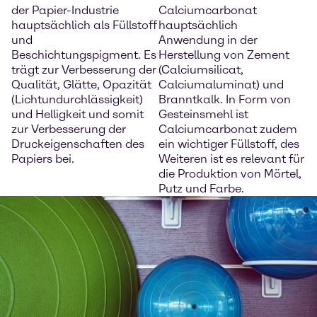
der Papier-Industrie
Calciumcarbonat
hauptsächlich als Füllstoff
hauptsächlich
und
Anwendung in der
Beschichtungspigment. Es
Herstellung von Zement
trägt zur Verbesserung der
(Calciumsilicat,
Qualität, Glätte, Opazität
Calciumaluminat) und
(Lichtundurchlässigkeit)
Branntkalk. In Form von
und Helligkeit und somit
Gesteinsmehl ist
zur Verbesserung der
Calciumcarbonat zudem
Druckeigenschaften des
ein wichtiger Füllstoff, des
Papiers bei.
Weiteren ist es relevant für
die Produktion von Mörtel,
Putz und Farbe.