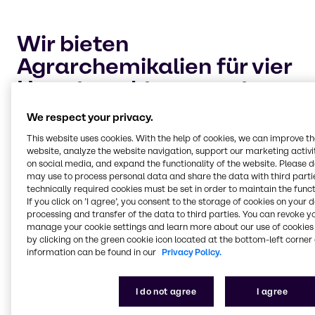
Wir bieten
Agrarchemikalien für vier
Hauptmarktsegmente
an:
We respect your privacy.
This website uses cookies. With the help of cookies, we can improve t
website, analyze the website navigation, support our marketing activit
Pflanzenschutzmittel und Adjuvantien
on social media, and expand the functionality of the website. Please 
Eine sichere und gesunde Ernte hat für jeden
may use to process personal data and share the data with third partie
industriellen Landwirt oberste Priorität. Brenntag
technically required cookies must be set in order to maintain the funct
unterstützt Sie bei der Aufrechterhaltung Ihres
If you click on ’I agree’, you consent to the storage of cookies on your 
processing and transfer of the data to third parties. You can revoke y
Anbaus mit zuverlässigen chemischen Lösungen
manage your cookie settings and learn more about our use of cookies 
zum Schutz vor Schädlingen und
by clicking on the green cookie icon located at the bottom-left corner 
Pflanzenkrankheiten.
information can be found in our
Privacy Policy.
I do not agree
I agree
Stickstoffmanagement und