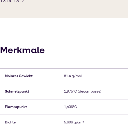
1314-13-2
Merkmale
Molares Gewicht
81.4 g/mol
Schmelzpunkt
1,975°C (decomposes)
Flammpunkt
1,436°C
Dichte
5.606 g/cm³