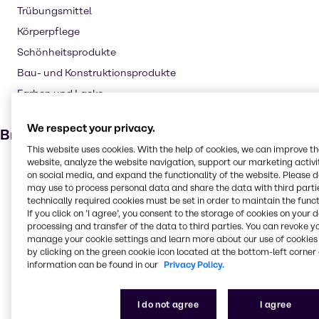
Trübungsmittel
Körperpflege
Schönheitsprodukte
Bau- und Konstruktionsprodukte
Farben und Lacke
Gummi
We respect your privacy.
Branchen
This website uses cookies. With the help of cookies, we can improve t
website, analyze the website navigation, support our marketing activit
Kosmetik
on social media, and expand the functionality of the website. Please 
Reinigungsindustrie
may use to process personal data and share the data with third partie
technically required cookies must be set in order to maintain the funct
Zellstoff & Paper
If you click on ’I agree’, you consent to the storage of cookies on your 
processing and transfer of the data to third parties. You can revoke y
Pharma
manage your cookie settings and learn more about our use of cookies 
CASE & Construction
by clicking on the green cookie icon located at the bottom-left corner 
information can be found in our
Privacy Policy.
Polymere
Lebensmittel
I do not agree
I agree
Schmierstoffe