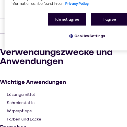
information can be found in our
Privacy Policy.
Dichte
0.959 g/cc
I do not agree
I agree
Formulare
Flüssig, Viskos, Gelb
Cookies Settings
Verwendungszwecke und
Anwendungen
Wichtige Anwendungen
Lösungsmittel
Schmierstoffe
Körperpflege
Farben und Lacke