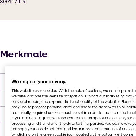
8001-79-4
Merkmale
We respect your privacy.
Molares Gewicht
933.45g/mol
This website uses cookies. With the help of cookies, we can improve t
website, analyze the website navigation, support our marketing activit
Schmelzpunkt
-10°C to -18°C
on social media, and expand the functionality of the website. Please 
may use to process personal data and share the data with third partie
technically required cookies must be set in order to maintain the funct
Siedepunkt
313 °C
If you click on ’I agree’, you consent to the storage of cookies on your 
processing and transfer of the data to third parties. You can revoke y
manage your cookie settings and learn more about our use of cookies 
Flammpunkt
230.0°C
by clicking on the green cookie icon located at the bottom-left corner 