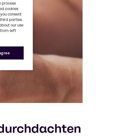
o process
red cookies
, you consent
third parties.
about our use
ottom-left
 agree
t durchdachten