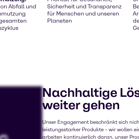
on Abfall und
Sicherheit und Transparenz
Be
hmutzung
für Menschen und unseren
Ar
 gesamten
Planeten
de
szyklus
G
Nachhaltige Lös
weiter gehen
Unser Engagement beschränkt sich nicht
leistungsstarker Produkte – wir wollen e
arbeiten kontinuierlich daran, unser Pro