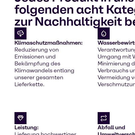
folgenden acht Kateg
zur Nachhaltigkeit b
Klimaschutzmaßnahmen:
Wasserbewirt
Reduzierung von
Verantwortun
Emissionen und
Umgang mit W
Bekämpfung des
Minimierung 
Klimawandels entlang
Verbrauchs u
unserer gesamten
Vermeidung v
Lieferkette.
Verschmutzu
Leistung:
Abfall und
Lieferung hochwertiger,
Umweltversc