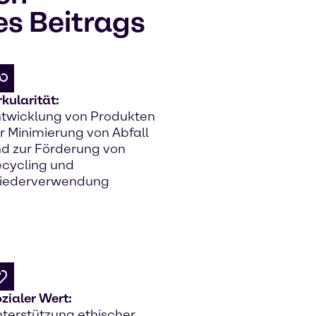
es Beitrags
rkularität:
twicklung von Produkten
r Minimierung von Abfall
d zur Förderung von
cycling und
iederverwendung
zialer Wert:
terstützung ethischer