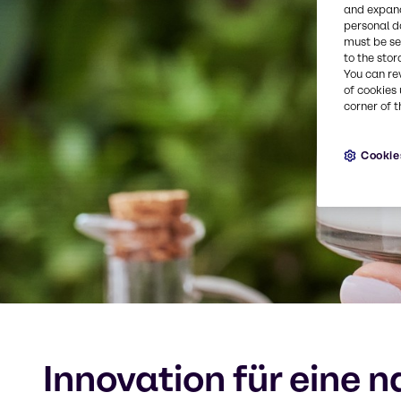
and expand
personal d
must be set
to the stor
You can re
of cookies 
corner of t
Cookie
Innovation für eine 