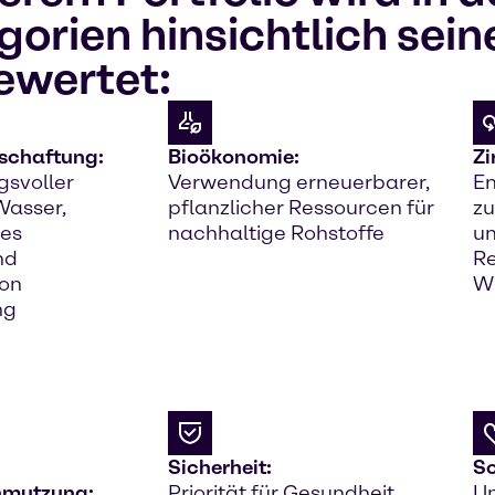
orien hinsichtlich sein
ewertet:
schaftung:
Bioökonomie:
Zi
gsvoller
Verwendung erneuerbarer,
En
asser,
pflanzlicher Ressourcen für
zu
des
nachhaltige Rohstoffe
un
nd
Re
on
W
ng
Sicherheit:
So
hmutzung:
Priorität für Gesundheit,
Un