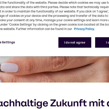
 the functionality of the website. Please decide which cookies we may use t
ata and share the data with third parties. Please note that technically requi
 in order to maintain the functionality of our website. If you click on ’I agree’
age of cookies on your device and the processing and transfer of the data to 
voke your consent at any time, manage your cookie settings and learn more 
under ‘Cookie Settings’ by clicking on the green cookie icon located at the b
he website. Further information can be found in our
Privacy Policy.
s Settings
I do not agree
I
nachhaltige Zukunft mi