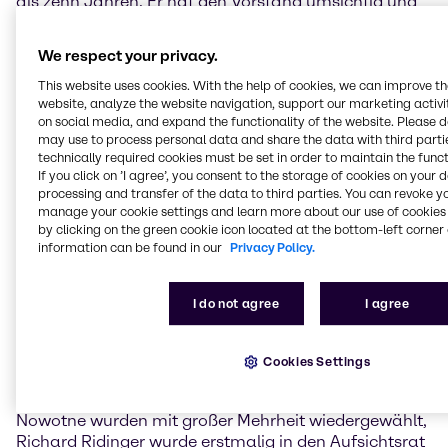
als zehn Jahren. Er hat den Vorstand umsichtig und
engagiert unterstützt und maßgeblich die sehr
erfolgreiche Entwicklung des Unternehmens
We respect your privacy.
mitgeprägt, vom Börsengang von Brenntag 2010 bis
zur heutigen Aufstellung als globaler
This website uses cookies. With the help of cookies, we can improve t
website, analyze the website navigation, support our marketing activit
Weltmarktführer in der Chemiedistribution“, sagte
on social media, and expand the functionality of the website. Please 
Doreen Nowotne anlässlich ihrer Wahl zur
may use to process personal data and share the data with third partie
Aufsichtsratsvorsitzenden.
technically required cookies must be set in order to maintain the funct
If you click on ’I agree’, you consent to the storage of cookies on your 
„Ich gratuliere Doreen Nowotne zur Wahl als neue
processing and transfer of the data to third parties. You can revoke y
Aufsichtsratsvorsitzende. Gerade unter den aktuell
manage your cookie settings and learn more about our use of cookies 
by clicking on the green cookie icon located at the bottom-left corner 
herausfordernden Umständen hat das Unternehmen
information can be found in our
Privacy Policy.
seine solide Aufstellung und grundsätzliche Stärke
unter Beweis gestellt. Das von unserem neuen
Vorstandsvorsitzenden Christian Kohlpaintner
I do not agree
I agree
initiierte >Project Brenntag< weist ebenfalls in die
richtige Richtung. Das ist ein guter Zeitpunkt, die
Verantwortung als Aufsichtsratsvorsitzender
Cookies Settings
weiterzugeben“, sagte Zuschke. Die Aufsichtsräte
Stefanie Berlinger, Dr. Andreas Rittstieg und Doreen
Nowotne wurden mit großer Mehrheit wiedergewählt,
Richard Ridinger wurde erstmalig in den Aufsichtsrat