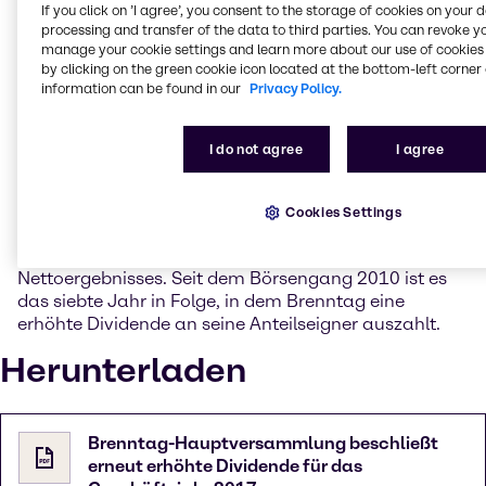
lieferten einen Beitrag. Besonders die Regionen
If you click on ’I agree’, you consent to the storage of cookies on your 
Nordamerika und Asien Pazifik zeigten erfreuliche
processing and transfer of the data to third parties. You can revoke y
Ergebnisse mit gutem organischem Wachstum.
manage your cookie settings and learn more about our use of cookies 
by clicking on the green cookie icon located at the bottom-left corner 
information can be found in our
Privacy Policy.
Bei einer Präsenzquote von über 75% folgte die
Hauptversammlung jeweils mit großer Mehrheit den
Beschlussvorschlägen von Vorstand und
I do not agree
I agree
Aufsichtsrat. So beschloss sie eine Dividende in Höhe
von 1,10 EUR je Aktie, was einer Steigerung in Höhe
von 4,8% im Vergleich zum Vorjahr entspricht. Die
Cookies Settings
Ausschüttungsquote liegt damit bei 47,1% des auf
die Brenntag-Aktionäre entfallenden
Nettoergebnisses. Seit dem Börsengang 2010 ist es
das siebte Jahr in Folge, in dem Brenntag eine
erhöhte Dividende an seine Anteilseigner auszahlt.
Herunterladen
Brenntag-Hauptversammlung beschließt
erneut erhöhte Dividende für das