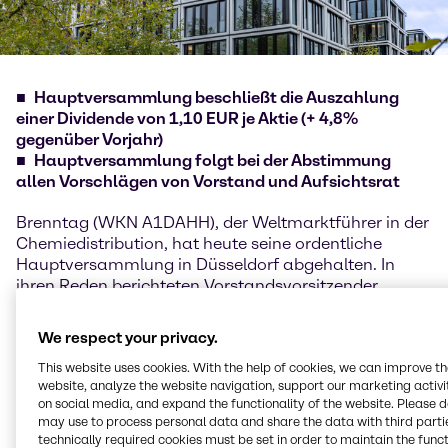
Hauptversammlung beschließt die Auszahlung
einer Dividende von 1,10 EUR je Aktie (+ 4,8%
gegenüber Vorjahr)
Hauptversammlung folgt bei der Abstimmung
allen Vorschlägen von Vorstand und Aufsichtsrat
Brenntag (WKN A1DAHH), der Weltmarktführer in der
Chemiedistribution, hat heute seine ordentliche
Hauptversammlung in Düsseldorf abgehalten. In
ihren Reden berichteten Vorstandsvorsitzender
Steven Holland und Finanzvorstand Georg Müller den
Anteilseignern über das Geschäftsjahr 2017, in dem
We respect your privacy.
die beiden wichtigen Kennzahlen Rohertrag und
operatives EBITDA gegenüber dem Vorjahr gesteigert
This website uses cookies. With the help of cookies, we can improve t
website, analyze the website navigation, support our marketing activit
werden konnten. Diese positive Entwicklung wurde
on social media, and expand the functionality of the website. Please 
von einer breiten Basis getragen. Sowohl das
may use to process personal data and share the data with third partie
bestehende Geschäft als auch die getätigten Zukäufe
technically required cookies must be set in order to maintain the funct